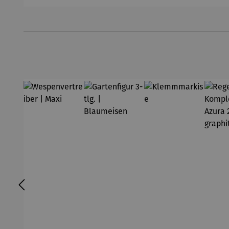
d
ank
Pfl
limitierte
limitierte
äl
Produktgalerie überspringen
Sonderedi
Sonderedi
H
tion
tion