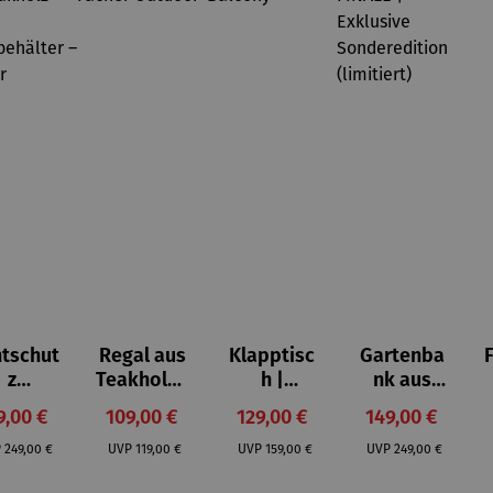
htschut
Regal aus
Klapptisc
Gartenba
z
Teakholz |
h |
nk aus
anzspal
3 Fächer
Teakholz –
Teakholz –
rkaufspreis:
Verkaufspreis:
Verkaufspreis:
Verkaufspreis:
9,00 €
109,00 €
129,00 €
149,00 €
r aus
Outdoor
Balcony
FINALE |
Regulärer Preis:
Regulärer Preis:
Regulärer Preis:
Regulärer Preis:
akholz
Exklusive
P
249,00 €
UVP
119,00 €
UVP
159,00 €
UVP
249,00 €
mit
Sonderedi