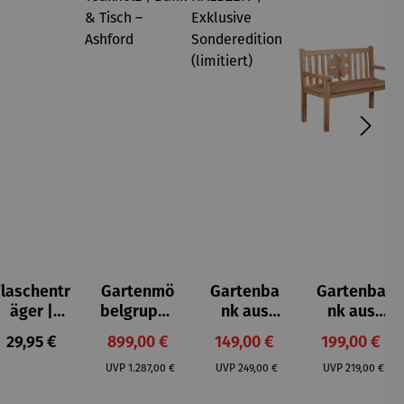
Flaschentr
Gartenmö
Gartenba
Gartenba
äger |
belgruppe
nk aus
nk aus
Teakholz
aus
Teakholz –
Teakholz –
Regulärer Preis:
Verkaufspreis:
Verkaufspreis:
Verkaufspre
29,95 €
899,00 €
149,00 €
199,00 €
Teakholz |
HALBZEIT
Kleeblatt
Regulärer Preis:
Regulärer Preis:
Regulärer Pr
Bank &
|
UVP
1.287,00 €
UVP
249,00 €
UVP
219,00 €
Tisch –
Exklusive