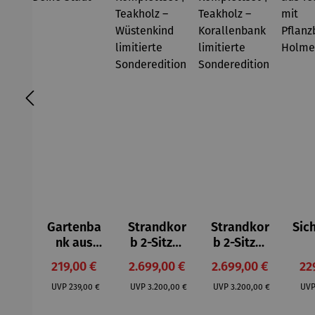
Gartenba
Strandkor
Strandkor
Sic
nk aus
b 2-Sitzer
b 2-Sitzer
Teakholz |
Kompletts
Kompletts
Pfl
Verkaufspreis:
Verkaufspreis:
Verkaufspreis:
Ve
219,00 €
2.699,00 €
2.699,00 €
22
Deine
et |
et |
ie
Regulärer Preis:
Regulärer Preis:
Regulärer Preis:
Stadt
Teakholz –
Teakholz –
Te
UVP
239,00 €
UVP
3.200,00 €
UVP
3.200,00 €
UV
Wüstenkin
Korallenb