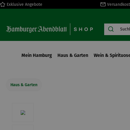
Exklusive Angebote
Versandkost
springen
Zur Hauptnavigation springen
Mein Hamburg
Haus & Garten
Wein & Spirituos
Haus & Garten
Bildergalerie überspringen