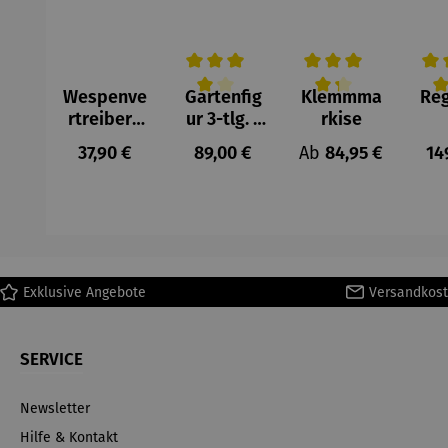
Wespenve
Gartenfig
Klemmma
Re
Durchschnittliche Bewertung von 4 v
Durchschnittliche Be
Durc
rtreiber |
ur 3-tlg. |
rkise
Maxi
Blaumeise
Kom
Regulärer Preis:
Regulärer Preis:
Regulärer Preis:
Re
37,90 €
89,00 €
Ab
84,95 €
14
n
et 
2
gr
Exklusive Angebote
Versandkost
SERVICE
Newsletter
Hilfe & Kontakt