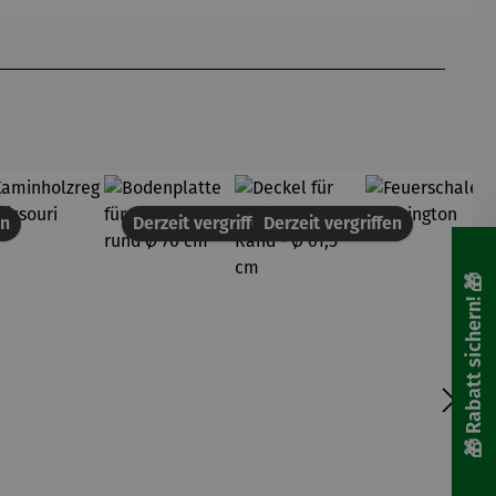
Ashford
Sonderedi
tion
(limitiert)
en
Derzeit vergriffen
Derzeit vergriffen
🎁 Rabatt sichern! 🎁