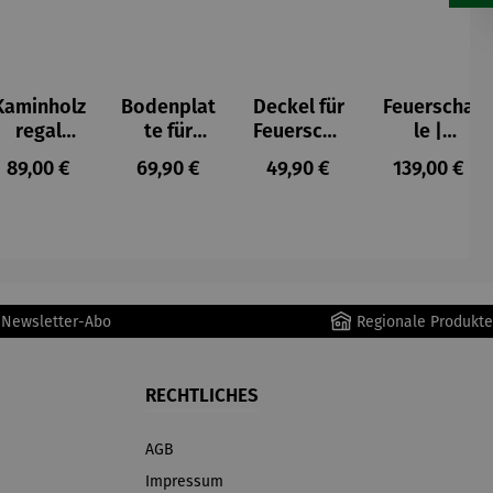
Kaminholz
Bodenplat
Deckel für
Feuerscha
regal
te für
Feuerscha
le |
Missouri
Feuerkorb
le mit
Washingt
s:
Regulärer Preis:
Regulärer Preis:
Regulärer Preis:
Regulärer P
89,00 €
69,90 €
49,90 €
139,00 €
rund Ø 70
Rand - Ø
on
cm
61,5 cm
r Newsletter-Abo
Regionale Produkte
RECHTLICHES
AGB
Impressum