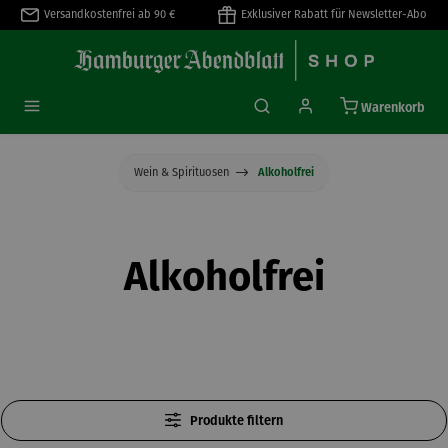
Versandkostenfrei ab 90 €
Exklusiver Rabatt für Newsletter-Abo
alt springen
Warenkorb
Wein & Spirituosen
Alkoholfrei
Alkoholfrei
Produkte filtern