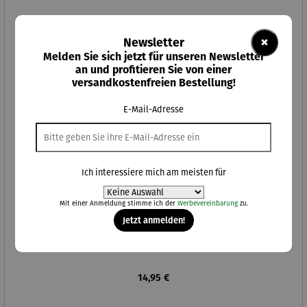
×
Newsletter
Melden Sie sich jetzt für unseren Newsletter
an und profitieren Sie von einer
versandkostenfreien Bestellung!
E-Mail-Adresse
Ich interessiere mich am meisten für
Mit einer Anmeldung stimme ich der
Werbevereinbarung
zu.
Jetzt anmelden!
Alkoholfreier Aperitif | Hibiskus Spritz
Regulärer Preis:
14,95 €