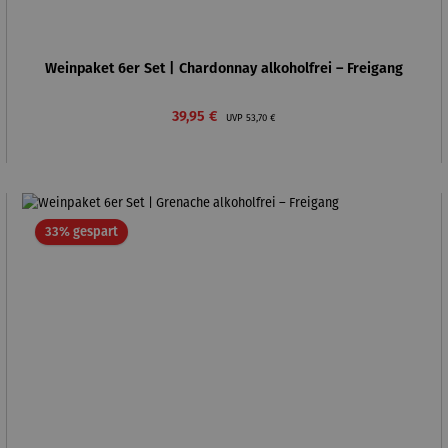
Weinpaket 6er Set | Chardonnay alkoholfrei – Freigang
Verkaufspreis:
Regulärer Preis:
39,95 €
UVP
53,70 €
Rabatt
33% gespart