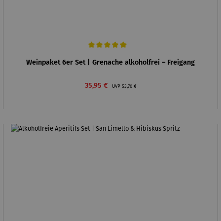
Durchschnittliche Bewertung von 5 von 5 Sternen
Weinpaket 6er Set | Grenache alkoholfrei – Freigang
Verkaufspreis:
Regulärer Preis:
35,95 €
UVP
53,70 €