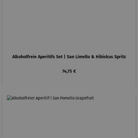
Alkoholfreie Aperitifs Set | San Limello & Hibiskus Spritz
Regulärer Preis:
74,75 €