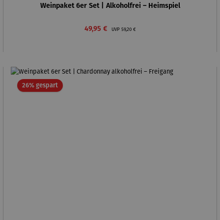
Weinpaket 6er Set | Alkoholfrei – Heimspiel
Verkaufspreis:
Regulärer Preis:
49,95 €
UVP
59,20 €
Rabatt
26% gespart