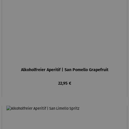
Alkoholfreier Aperitif | San Pomello Grapefruit
Regulärer Preis:
22,95 €