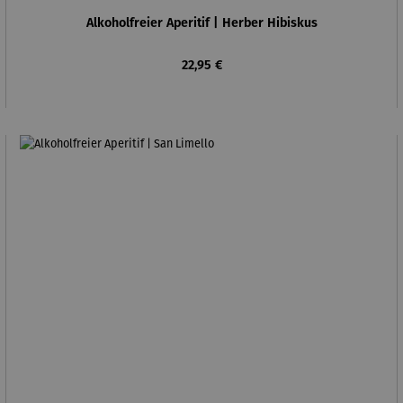
Durchschnittliche Bewertung von 5 von 5 Sternen
Alkoholfreier Aperitif | Herber Hibiskus
Regulärer Preis:
22,95 €