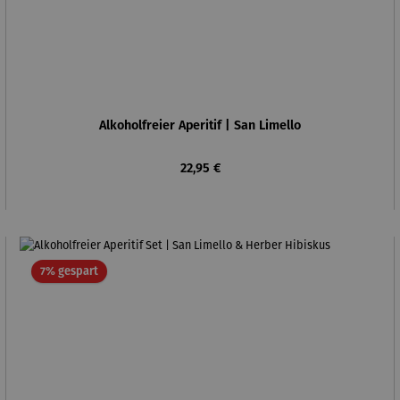
Alkoholfreier Aperitif | San Limello
Regulärer Preis:
22,95 €
Rabatt
7% gespart