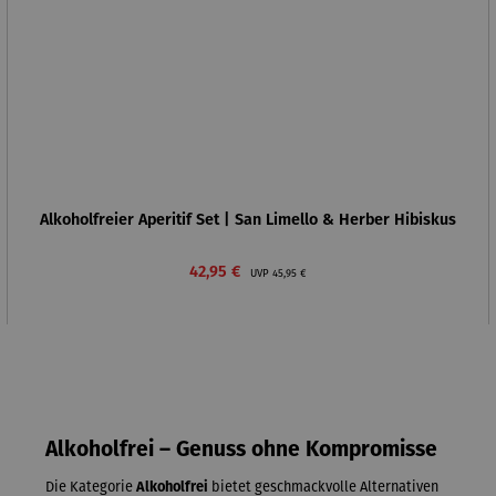
Alkoholfreier Aperitif Set | San Limello & Herber Hibiskus
Verkaufspreis:
Regulärer Preis:
42,95 €
UVP
45,95 €
Alkoholfrei – Genuss ohne Kompromisse
Die Kategorie
Alkoholfrei
bietet geschmackvolle Alternativen