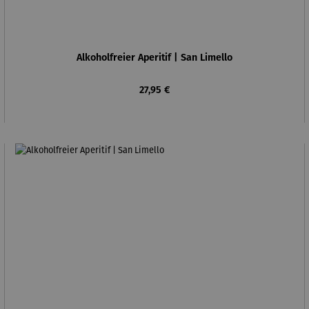
Alkoholfreier Aperitif | San Limello
Regulärer Preis:
27,95 €