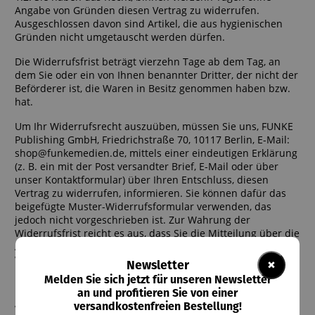
Angabe von Gründen diesen Vertrag zu widerrufen.
Ausgeschlossen davon sind Artikel, die aus hygienischen
Gründen nicht umgetauscht werden dürfen.
Die Widerrufsfrist beträgt vierzehn Tage ab dem Tag, an
dem Sie oder ein von Ihnen benannter Dritter, der nicht der
Beförderer ist, die Waren in Besitz genommen haben bzw.
hat.
Um Ihr Widerrufsrecht auszuüben, müssen Sie uns, FUNKE
Publishing GmbH, Friedrichstraße 70, 10117 Berlin, E-Mail:
shop@funkemedien.de, mittels einer eindeutigen Erklärung
(z. B. ein mit der Post versandter Brief, E-Mail oder über
unser Kontaktformular) über Ihren Entschluss, diesen
Vertrag zu widerrufen, informieren. Sie können dafür das
beigefügte Muster-Widerrufsformular verwenden, das
jedoch nicht vorgeschrieben ist. Zur Wahrung der
Widerrufsfrist reicht es aus, dass Sie die Mitteilung über die
Ausübung des Widerrufsrechts vor Ablauf der
Widerrufsfrist absenden.
×
Newsletter
Melden Sie sich jetzt für unseren Newsletter
1.3.Folgen des Widerrufs
an und profitieren Sie von einer
versandkostenfreien Bestellung!
Wenn Sie diesen Vertrag widerrufen, haben wir Ihnen alle