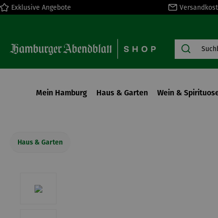
Exklusive Angebote
Versandkost
springen
Zur Hauptnavigation springen
Mein Hamburg
Haus & Garten
Wein & Spirituos
Haus & Garten
Bildergalerie überspringen