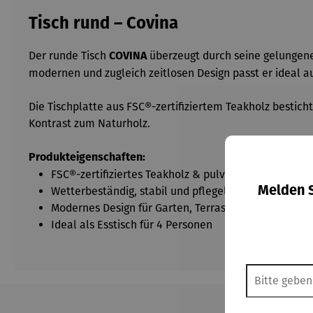
Tisch rund – Covina
Der runde Tisch
überzeugt durch seine gelungene
COVINA
modernen und zugleich zeitlosen Design passt er ideal a
Die Tischplatte aus FSC®-zertifiziertem Teakholz bestich
Kontrast zum Naturholz.
Produkteigenschaften:
FSC®-zertifiziertes Teakholz & pulverbeschichteter 
Wetterbeständig, stabil und pflegeleicht
Melden S
Modernes Design für Garten, Terrasse oder Wohnber
Ideal als Esstisch für 4 Personen