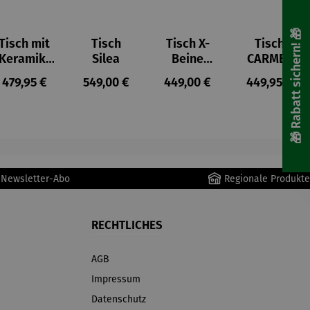
🎁 Rabatt sichern! 🎁
Tisch mit
Tisch
Tisch X-
Tisch
Keramik-
Silea
Beine
CARMEL
Tischplatt
Silea
s:
Regulärer Preis:
Regulärer Preis:
Regulärer Preis:
Regulärer P
479,95 €
549,00 €
449,00 €
449,95 €
e Rana
r Newsletter-Abo
Regionale Produkte
RECHTLICHES
AGB
Impressum
Datenschutz