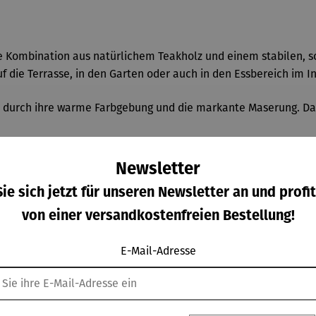
 Kombination aus natürlichem Teakholz und einem stabilen, s
uf die Terrasse, in den Garten oder auch in den Essbereich im 
t durch ihre warme Farbgebung und die markante Maserung. Das r
Newsletter
Stahl
ie sich jetzt für unseren Newsletter an und profit
eich
von einer versandkostenfreien Bestellung!
E-Mail-Adresse