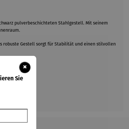
chwarz pulverbeschichteten Stahlgestell. Mit seinem
Innenraum.
obuste Gestell sorgt für Stabilität und einen stilvollen
×
ieren Sie