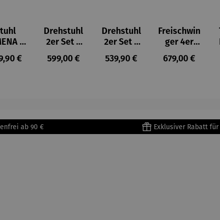
tuhl
Drehstuhl
Drehstuhl
Freischwin
MENA -
2er Set –
2er Set –
ger 4er
r Set
Zevio
Adria
Set –
gulärer Preis:
Regulärer Preis:
Regulärer Preis:
Regulärer Prei
9,90 €
599,00 €
539,90 €
679,00 €
Covina
enfrei ab 90 €
Exklusiver Rabatt fü