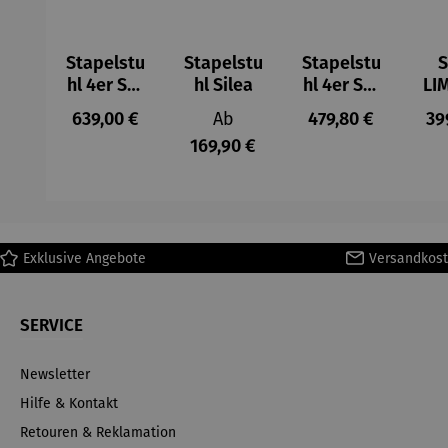
Stapelstu
Stapelstu
Stapelstu
S
hl 4er Set
hl Silea
hl 4er Set
LI
– Covina
– Carmel
2e
Regulärer Preis:
Regulärer Preis:
Regulärer Preis:
Re
639,00 €
Ab
479,80 €
39
169,90 €
Exklusive Angebote
Versandkost
SERVICE
Newsletter
Hilfe & Kontakt
Retouren & Reklamation