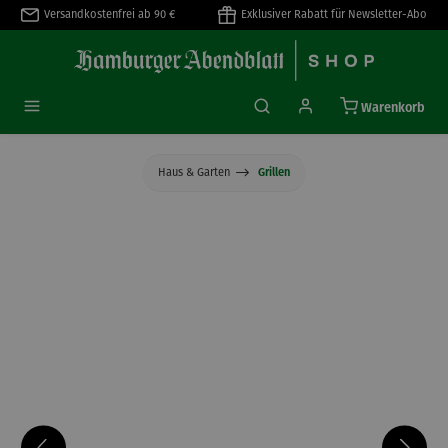
Versandkostenfrei ab 90 €
Exklusiver Rabatt für Newsletter-Abo
alt springen
Warenkorb
Haus & Garten
Grillen
Bildergalerie überspringen