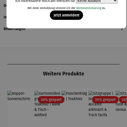
Ich interessiere mich am meisten für
Details
Mit einer Anmeldung stimme ich der
Werbevereinbarung
zu.
Jetzt anmelden!
Informationen zum Hersteller
Bewertungen
Produktgalerie überspringen
Weitere Produkte
Rabatt
Rabatt
30% gespart
35% gespart
26