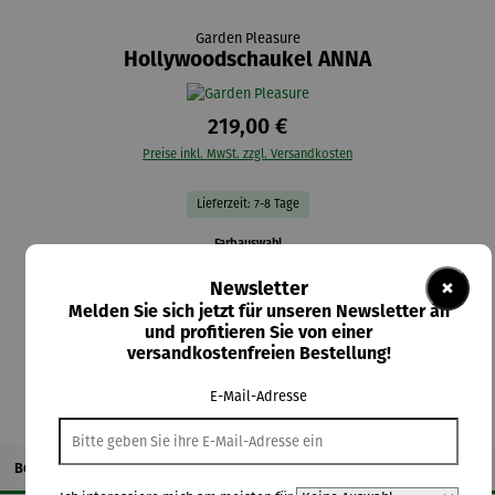
Garden Pleasure
Hollywoodschaukel ANNA
219,00 €
Preise inkl. MwSt. zzgl. Versandkosten
Lieferzeit: 7-8 Tage
auswählen
Farbauswahl
grau/schwarz
weiß/grau
×
Newsletter
(Diese Option ist zurzeit nicht verf
Melden Sie sich jetzt für unseren Newsletter an
und profitieren Sie von einer
In den Warenkorb
versandkostenfreien Bestellung!
E-Mail-Adresse
Beschreibung