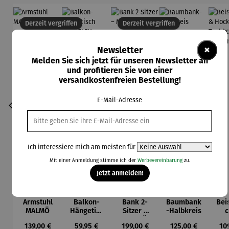
Derzeit vergriffen
Derzeit vergriffen
×
Newsletter
Melden Sie sich jetzt für unseren Newsletter an
und profitieren Sie von einer
versandkostenfreien Bestellung!
E-Mail-Adresse
Ich interessiere mich am meisten für
Mit einer Anmeldung stimme ich der
Werbevereinbarung
zu.
Jetzt anmelden!
Armstuhl
Balkon-
Bank 2-
Baumbank
Beis
MALMÖ
Hängetisc
Sitzer –
-Halbkreis
c
h
MALMÖ
Ho
Regulärer Preis:
Regulärer Preis:
Regulärer Preis:
Regulärer Preis:
Reg
139,00 €
59,95 €
199,00 €
125,00 €
10
BERKELEY
Tea