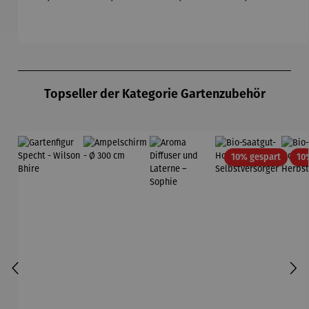
Du
Produktgalerie überspringen
Topseller der Kategorie Gartenzubehör
Rabatt
10% gespart
10