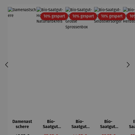
Rabatt
Rabatt
Rabatt
10% gespart
10% gespart
10% gespart
10
Damenast
Bio-
Bio-
Bio-
schere
Saatgut-
Saatgut-
Saatgut-
Sa
Holzbox -
Holzbox L
Holzbox L
Hol