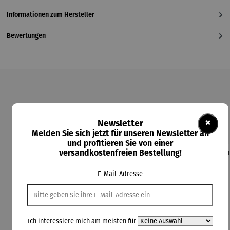
Informationen zum Hersteller
Bewertungen
Produktgalerie überspringen
Kunden kauften auch
×
Newsletter
Melden Sie sich jetzt für unseren Newsletter an
und profitieren Sie von einer
versandkostenfreien Bestellung!
Rabatt
Rabatt
Rabatt
Derzeit vergriffen
8% gespart
8% gespart
13% gespart
E-Mail-Adresse
Ich interessiere mich am meisten für