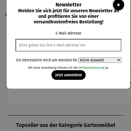
×
Newsletter
Melden Sie sich jetzt für unseren Newsletter an
und profitieren Sie von einer
versandkostenfreien Bestellung!
E-Mail-Adresse
Ich interessiere mich am meisten für
Mit einer Anmeldung stimme ich der
Werbevereinbarung
zu.
Auflagenb
Auflagenb
Auflagenb
Drehstuhl
Dre
ox aus
ox aus
ox PATRAS
2er Set –
2er
Jetzt anmelden!
Akazienho
Eukalyptu
Adria
Z
Regulärer Preis:
Regulärer Preis:
Regulärer Preis:
Regulärer Preis:
Reg
229,00 €
259,00 €
149,00 €
539,90 €
59
lz –
sholz –
WASHINGT
PLANO
ON
Produktgalerie überspringen
Topseller aus der Kategorie Gartenmöbel