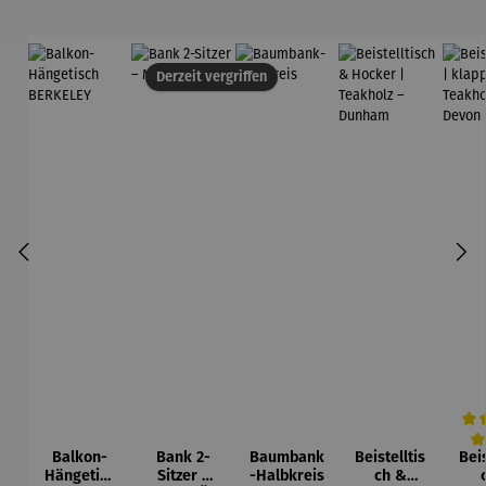
Derzeit vergriffen
Balkon-
Bank 2-
Baumbank
Beistelltis
Beis
Durc
Hängetisc
Sitzer –
-Halbkreis
ch &