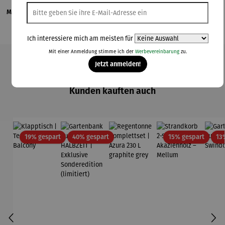
Magazinbeitrag
Ich interessiere mich am meisten für
Mit einer Anmeldung stimme ich der
Werbevereinbarung
zu.
Jetzt anmelden!
Produktgalerie überspringen
Kunden kauften auch
Rabatt
Rabatt
Rabatt
19% gespart
40% gespart
15% gespart
13