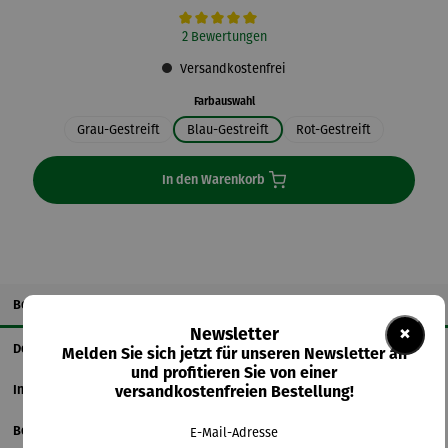
Durchschnittliche Bewertung von 5 von 5 Sternen
2 Bewertungen
Versandkostenfrei
auswählen
Farbauswahl
Grau-Gestreift
Blau-Gestreift
Rot-Gestreift
In den Warenkorb
Beschreibung
×
Newsletter
Details
Melden Sie sich jetzt für unseren Newsletter an
und profitieren Sie von einer
Informationen zum Hersteller
versandkostenfreien Bestellung!
Bewertungen
E-Mail-Adresse