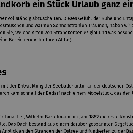
andkorb ein Stück Urlaub ganz ei
chwer vollständig abzuschalten. Dieses Gefühl der Ruhe und En
srauschen und warmen Sonnenstrahlen Träumen, haben wir die 
en Sie, welche Arten von Strandkörben es gibt und was besonder
ine Bereicherung für Ihren Alltag.
es
g mit der Entwicklung der Seebäderkultur an der deutschen Os
urch kam schnell der Bedarf nach einem Möbelstück, das den Ur
Korbmacher, Wilhelm Bartelmann, im Jahr 1882 die erste Konstr
lle. Das Dach bestand aus einem darüber gespannten Segeltuc
nblick an den Stränden der Ostsee und fundierten zu der Basis