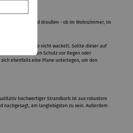
stück für drinnen und draußen - ob im Wohnzimmer, im
it der Strandkorb nicht wackelt. Sollte dieser auf
ckzuhalten. Für den Schutz vor Regen oder
 sich ebenfalls eine Plane unterlegen, um den
ualitativ hochwertiger Strandkorb ist aus robustem
rd nachgesagt, am langlebigsten zu sein. Außerdem