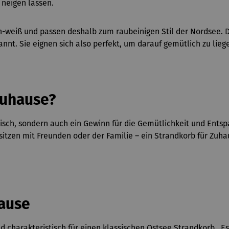
 neigen lassen.
n-weiß und passen deshalb zum raubeinigen Stil der Nordsee. D
nnt. Sie eignen sich also perfekt, um darauf gemütlich zu lieg
Zuhause?
aktisch, sondern auch ein Gewinn für die Gemütlichkeit und En
zen mit Freunden oder der Familie – ein Strandkorb für Zuhau
ause
d charakteristisch für einen klassischen Ostsee Strandkorb. 