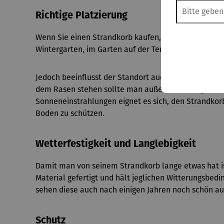
Richtige Platzierung
Wenn Sie einen Strandkorb kaufen, ist er für jedes 
Wintergarten, im Garten auf der Terrasse oder auf d
Jedoch beeinflusst der Standort auch die Lebensdaue
dem Rasen stehen sollte man außerdem eine plane od
Sonneneinstrahlungen eignet es sich, den Strandkor
Boden zu schützen.
Wetterfestigkeit und Langlebigkeit
Damit man von seinem Strandkorb lange etwas hat ist
Material gefertigt und hält jeglichen Witterungsbe
sehen diese auch nach einigen Jahren noch schön au
Schutz