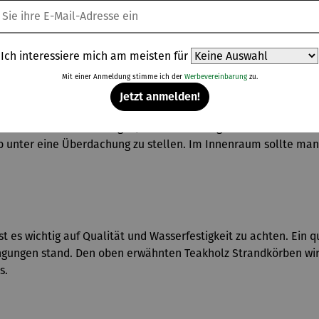
Zuhause zum hinstellen geeignet. Er ist ein gemütliches Möbel
Ich interessiere mich am meisten für
em Balkon.
Mit einer Anmeldung stimme ich der
Werbevereinbarung
zu.
Jetzt anmelden!
r des Strandkorbes. Empfohlen wird ein fester Untergrund, dam
er Platte darunter legen, um die Feuchtigkeit von unten zurü
b unter eine Überdachung zu stellen. Im Innenraum sollte man
 es wichtig auf Qualität und Wasserfestigkeit zu achten. Ein q
dingungen stand. Den oben erwähnten Teakholz Strandkörben wi
s.