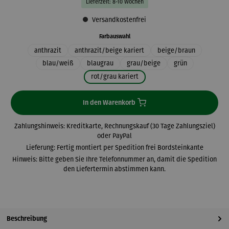
Lieferzeit: 8-10 Wochen
Versandkostenfrei
auswählen
Farbauswahl
anthrazit
anthrazit/beige kariert
beige/braun
blau/weiß
blaugrau
grau/beige
grün
rot/grau kariert
In den Warenkorb
Zahlungshinweis: Kreditkarte, Rechnungskauf (30 Tage Zahlungsziel)
oder PayPal
Lieferung: Fertig montiert per Spedition frei Bordsteinkante
Hinweis: Bitte geben Sie Ihre Telefonnummer an, damit die Spedition
den Liefertermin abstimmen kann.
Beschreibung