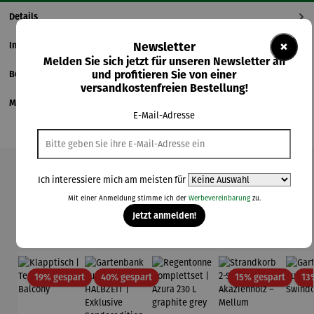
Details
×
Newsletter
Informationen zum Hersteller
Melden Sie sich jetzt für unseren Newsletter an
und profitieren Sie von einer
Bewertungen
versandkostenfreien Bestellung!
Magazinbeitrag
E-Mail-Adresse
Ich interessiere mich am meisten für
Produktgalerie überspringen
Mit einer Anmeldung stimme ich der
Werbevereinbarung
zu.
Kunden kauften auch
Jetzt anmelden!
Rabatt
Rabatt
Rabatt
19% gespart
40% gespart
15% gespart
13