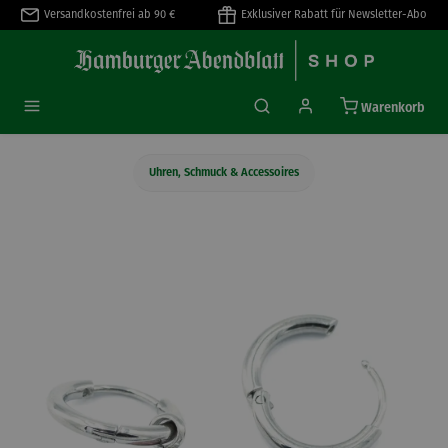
Versandkostenfrei ab 90 €
Exklusiver Rabatt für Newsletter-Abo
alt springen
Warenkorb
Uhren, Schmuck & Accessoires
Bildergalerie überspringen