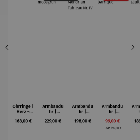
Ohrringe |
Armbandu
Armbandu
Armbandu
Arm
Herz –
hr |
hr |
hr |
Juliet
Hubertus
Künstler
Lebensba
Led
Regulärer Preis:
Regulärer Preis:
Regulärer Preis:
Verkaufspreis:
Reg
168,00 €
229,00 €
198,00 €
99,00 €
18
–
Mondrian
um –
ba
Regulärer Preis:
moosgrün
– Tableau
Barrique
L
UVP
199,00 €
Nr. IV