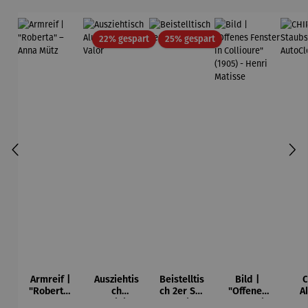
Rabatt
Rabatt
22% gespart
25% gespart
Armreif |
Ausziehtis
Beistelltis
Bild |
C
"Roberta"
ch
ch 2er Set
"Offenes
A
– Anna
Aluminium
– Dalias
Fenster in
Sta