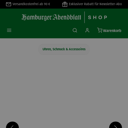
Versandkostenfrei ab 90 €
Exklusiver Rabatt für Newsletter-Abo
alt springen
Warenkorb
Uhren, Schmuck & Accessoires
Bildergalerie überspringen