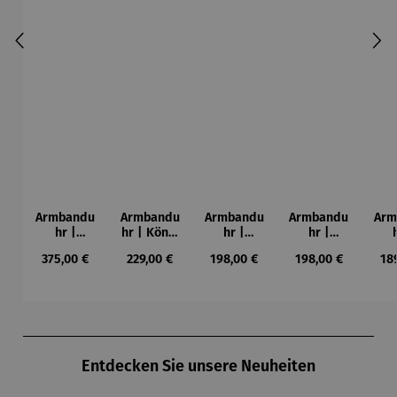
Armbandu
Armbandu
Armbandu
Armbandu
Arm
hr |
hr | König
hr |
hr |
Chronogra
der Türme
Kreise in
Künstler
Led
Regulärer Preis:
Regulärer Preis:
Regulärer Preis:
Regulärer Preis:
Reg
375,00 €
229,00 €
198,00 €
198,00 €
18
ph –
-
einem
Mondrian
ba
Flieger
Friedensr
Kreis –
– Tableau
L
eich
Künstler
Nr. IV
Hundertw
Wassily
asser
Kandinsky
Produktgalerie überspringen
Entdecken Sie unsere Neuheiten