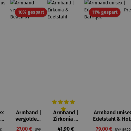
tt
Rabatt
Rabat
10% gespart
11% gespart
ex
Armband |
Armband |
Armband unisex
Durchschnittliche Bewertung von 5 vo
uss
vergoldet -
Zirkonia &
Edelstahl & Hol
Beach 01
Edelstahl
Premium Barriq
Verkaufspreis:
Regulärer Preis:
Verkaufspreis:
rer Preis:
27,00 €
Regulärer Preis:
41,90 €
79,00 €
Regul
 €
UVP
UVP
89,00