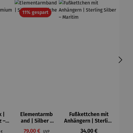
t
Rabatt
11% gespart
 |
Elementarmb
Fußkettchen mit
n 5 Sternen
z –
and | Silber –
Anhängern | Sterling
ue
Mooreiche
Silber – Maritim
Verkaufspreis:
Regulärer Preis:
ärer Preis:
79,00 €
Regulärer Preis:
34,00 €
 €
UVP