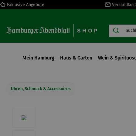
Exklusive Angebote
Versandkost
springen
Zur Hauptnavigation springen
Mein Hamburg
Haus & Garten
Wein & Spirituos
Uhren, Schmuck & Accessoires
Bildergalerie überspringen