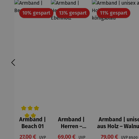
Rabatt
Rabatt
Raba
10% gespart
13% gespart
11% gespart
Armband |
Armband |
Armband | unis
Durchschnittliche Bewertung von 5 von 5 Sternen
Beach 01
Herren –
aus Holz – Waln
aus
königsblau
Verkaufspreis:
Verkaufspreis:
Verkaufspreis:
27,00 €
69,00 €
Regulärer Preis:
79,00 €
Regulä
UVP
UVP
UVP
89,00