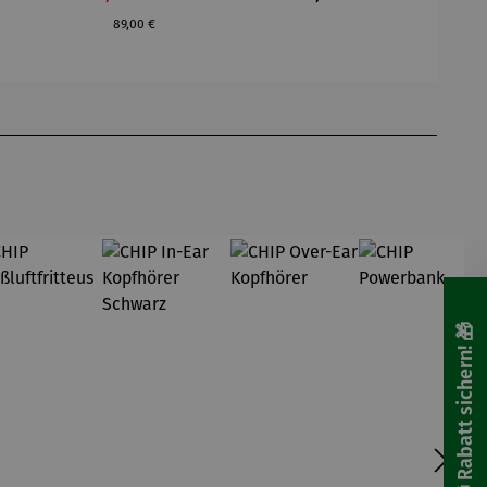
89,00 €
🎁 Rabatt sichern! 🎁