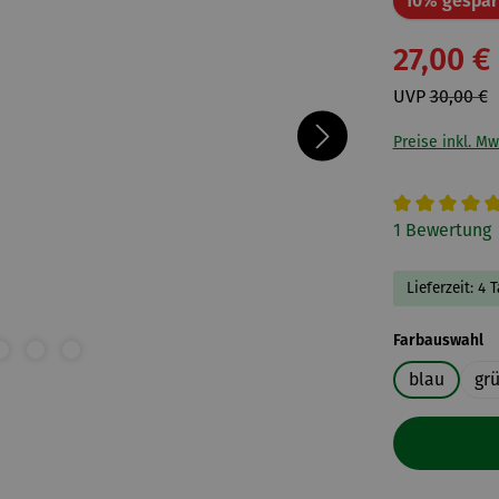
10% gespar
27,00 €
UVP
30,00 €
Preise inkl. Mw
Durchschnitt
1 Bewertung
Lieferzeit: 4 
a
Farbauswahl
blau
gr