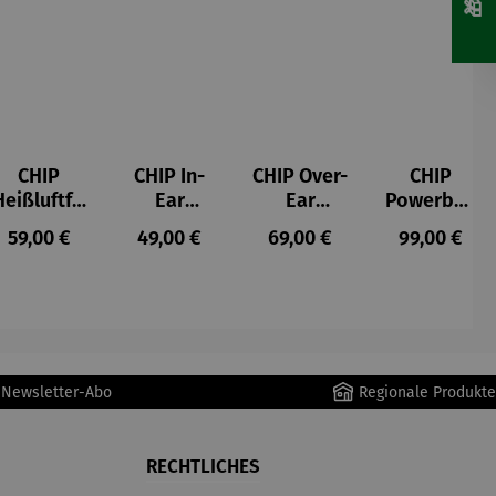
CHIP
CHIP In-
CHIP Over-
CHIP
Heißluftfri
Ear
Ear
Powerban
tteuse
Kopfhörer
Kopfhörer
k
s:
Regulärer Preis:
Regulärer Preis:
Regulärer Preis:
Regulärer P
59,00 €
49,00 €
69,00 €
99,00 €
Schwarz
r Newsletter-Abo
Regionale Produkte
RECHTLICHES