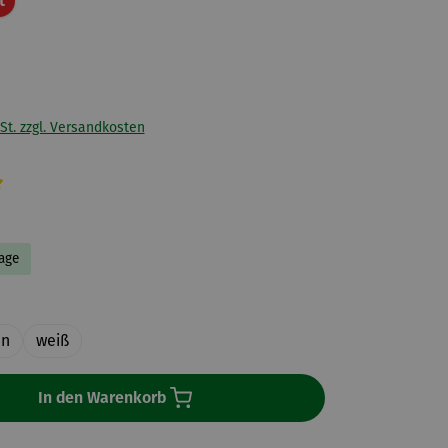
t
St. zzgl. Versandkosten
liche Bewertung von 5 von 5 Sternen
Tage
uswählen
ün
weiß
In den Warenkorb