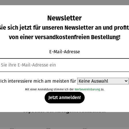
Newsletter
ie sich jetzt für unseren Newsletter an und profit
von einer versandkostenfreien Bestellung!
band |
Kette |
Kette |
Kette |
on 5 Sternen
E-Mail-Adresse
goldet
Beach 01
Beach 02
Beach 03
each 02
kaufspreis:
Verkaufspreis:
Verkaufspreis:
Verkaufspreis
V
00 €
27,00 €
24,30 €
32,40 €
UVP
UVP
egulärer Preis:
Regulärer Preis:
Regulärer Preis:
Regulärer Preis:
0,00 €
30,00 €
UVP
27,00 €
UVP
36,00 €
Ich interessiere mich am meisten für
Mit einer Anmeldung stimme ich der
Werbevereinbarung
zu.
Jetzt anmelden!
Topseller der Kategorie Armbänder