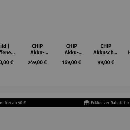
ild |
CHIP
CHIP
CHIP
ffenes
Akku-
Akku-
Akkuschra
ster in
Staubsau
Staubsau
uber
ulärer Preis:
Regulärer Preis:
Regulärer Preis:
Regulärer Prei
0,00 €
249,00 €
169,00 €
99,00 €
lioure"
ger
ger DS02
905) -
AutoClean
enri
tisse
enfrei ab 90 €
Exklusiver Rabatt fü