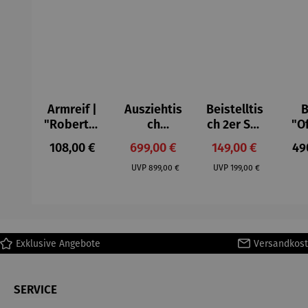
Armreif |
Ausziehtis
Beistelltis
B
"Roberta"
ch
ch 2er Set
"O
– Anna
Aluminium
– Dalias
Fen
Regulärer Preis:
Verkaufspreis:
Verkaufspreis:
Reg
108,00 €
699,00 €
149,00 €
49
Mütz
– Valor
Col
Regulärer Preis:
Regulärer Preis:
(1
UVP
899,00 €
UVP
199,00 €
H
Ma
Exklusive Angebote
Versandkost
SERVICE