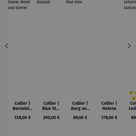
Collier |
Collier |
Collier |
Collier |
Col
Durc
Bernstein
Blue Star
Burg und
Helena
Led
– Sonne,
– Petra
Sonne –
Regulärer Preis:
Regulärer Preis:
Regulärer Preis:
Regulärer Preis:
Re
158,00 €
290,00 €
89,00 €
178,00 €
89
Mond und
Waszak
Paul Klee
Leb
Sterne
u
Gu
K