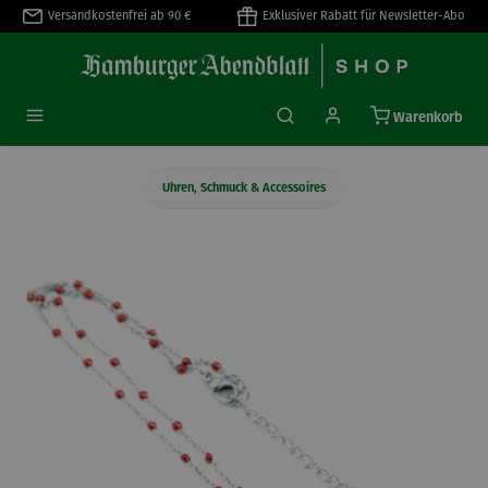
Versandkostenfrei ab 90 €
Exklusiver Rabatt für Newsletter-Abo
alt springen
Warenkorb
Uhren, Schmuck & Accessoires
Bildergalerie überspringen