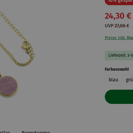
10% gespar
24,30 €
UVP
27,00 €
Preise inkl. Mw
Lieferzeit: 3-
a
Farbauswahl
blau
grü
eller
Bewertungen