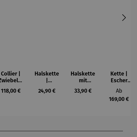
Collier |
Halskette
Halskette
Kette |
Zwiebeltu
|
mit
Escher
rm –
Hortensie
Katzenanh
Kugel
s:
Regulärer Preis:
Regulärer Preis:
Regulärer Preis:
Reguläre
118,00 €
24,90 €
33,90 €
Ab
Friedensr
blaugrün
änger |
169,00 €
eich
Sterling
Hundertw
Silber
asser