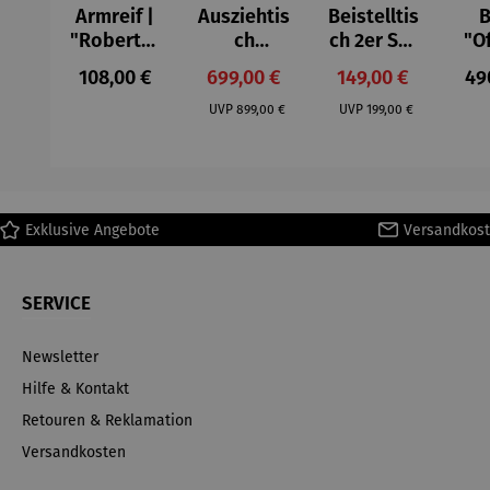
Armreif |
Ausziehtis
Beistelltis
B
"Roberta"
ch
ch 2er Set
"O
– Anna
Aluminium
– Dalias
Fen
Regulärer Preis:
Verkaufspreis:
Verkaufspreis:
Reg
108,00 €
699,00 €
149,00 €
49
Mütz
– Valor
Col
Regulärer Preis:
Regulärer Preis:
(1
UVP
899,00 €
UVP
199,00 €
H
Ma
Exklusive Angebote
Versandkost
SERVICE
Newsletter
Hilfe & Kontakt
Retouren & Reklamation
Versandkosten