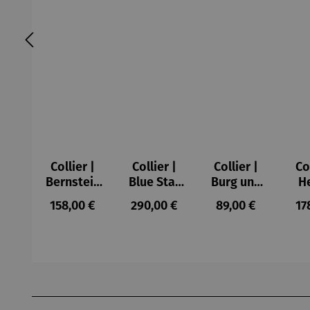
Collier |
Collier |
Collier |
Co
Bernstein
Blue Star
Burg und
H
– Sonne,
– Petra
Sonne –
Regulärer Preis:
Regulärer Preis:
Regulärer Preis:
Re
158,00 €
290,00 €
89,00 €
17
Mond und
Waszak
Paul Klee
Sterne
Produktgalerie überspringen