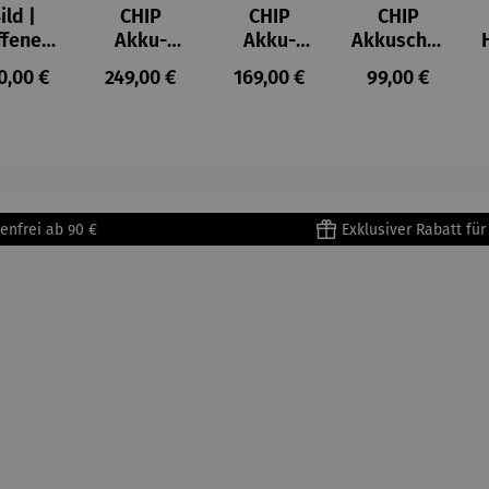
ild |
CHIP
CHIP
CHIP
ffenes
Akku-
Akku-
Akkuschra
ster in
Staubsau
Staubsau
uber
ulärer Preis:
Regulärer Preis:
Regulärer Preis:
Regulärer Prei
0,00 €
249,00 €
169,00 €
99,00 €
lioure"
ger
ger DS02
905) -
AutoClean
enri
tisse
enfrei ab 90 €
Exklusiver Rabatt fü