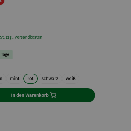
t
St. zzgl. Versandkosten
5 Tage
uswählen
n
mint
rot
schwarz
weiß
In den Warenkorb