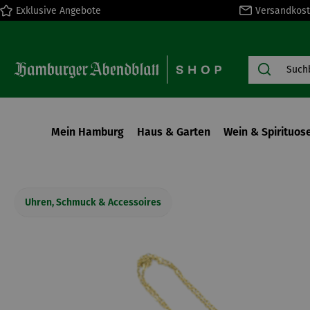
Exklusive Angebote
Versandkost
springen
Zur Hauptnavigation springen
Mein Hamburg
Haus & Garten
Wein & Spirituos
Uhren, Schmuck & Accessoires
Bildergalerie überspringen