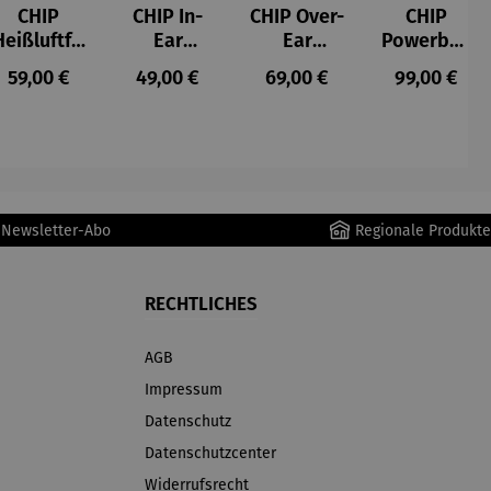
CHIP
CHIP In-
CHIP Over-
CHIP
Heißluftfri
Ear
Ear
Powerban
tteuse
Kopfhörer
Kopfhörer
k
s:
Regulärer Preis:
Regulärer Preis:
Regulärer Preis:
Regulärer P
59,00 €
49,00 €
69,00 €
99,00 €
Schwarz
r Newsletter-Abo
Regionale Produkte
RECHTLICHES
AGB
Impressum
Datenschutz
Datenschutzcenter
Widerrufsrecht