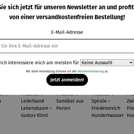
band |
Kette |
Kette |
Kette |
ie sich jetzt für unseren Newsletter an und profit
on 5 Sternen
goldet
Beach 01
Beach 02
Beach 03
von einer versandkostenfreien Bestellung!
each 02
kaufspreis:
Verkaufspreis:
Verkaufspreis:
Verkaufspreis
V
00 €
27,00 €
24,30 €
32,40 €
UVP
UVP
egulärer Preis:
Regulärer Preis:
Regulärer Preis:
Regulärer Preis:
0,00 €
30,00 €
UVP
27,00 €
UVP
36,00 €
E-Mail-Adresse
Ich interessiere mich am meisten für
Topseller aus der Kategorie Ketten
Mit einer Anmeldung stimme ich der
Werbevereinbarung
zu.
Jetzt anmelden!