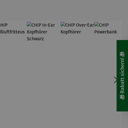
🎁 Rabatt sichern! 🎁