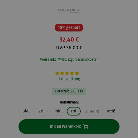
Rabatt
10% gespart
32,40 €
UVP
36,00 €
Preise inkl. MwSt. zzgl. Versandkosten
Durchschnittliche Bewertung von 5 von 5 Sternen
1 Bewertung
Lieferzeit: 3-5 Tage
auswählen
Farbauswahl
blau
grün
mint
rot
schwarz
weiß
In den Warenkorb