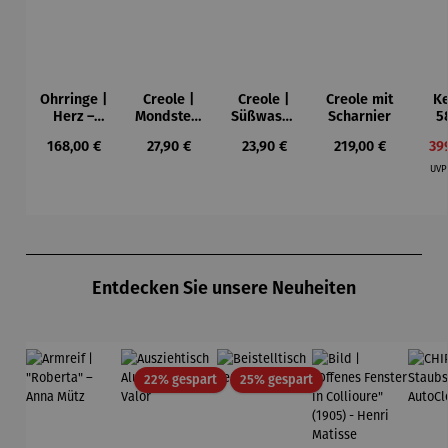
Ohrringe |
Creole |
Creole |
Creole mit
Ke
Herz –
Mondstein
Süßwasse
Scharnier
5
Juliet
Perle
rperle
G
Regulärer Preis:
Regulärer Preis:
Regulärer Preis:
Regulärer Preis:
Ver
168,00 €
27,90 €
23,90 €
219,00 €
39
dre
teil
UV
Produktgalerie überspringen
Entdecken Sie unsere Neuheiten
Rabatt
Rabatt
22% gespart
25% gespart