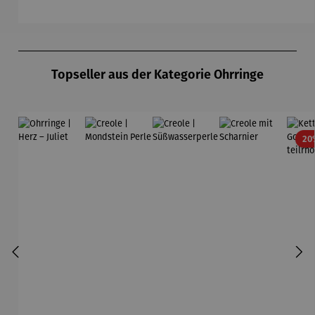
Produktgalerie überspringen
Topseller aus der Kategorie Ohrringe
20