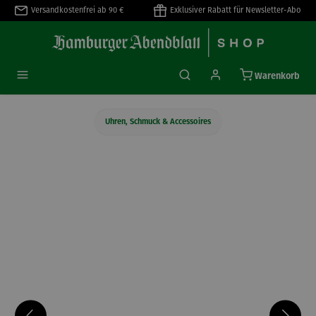
Versandkostenfrei ab 90 €
Exklusiver Rabatt für Newsletter-Abo
alt springen
Warenkorb
Uhren, Schmuck & Accessoires
Bildergalerie überspringen