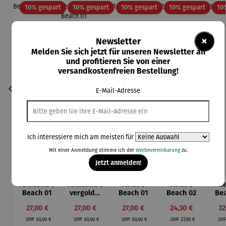
Rabatt
Rabatt
Rabatt
Rabatt
10% gespart
10% gespart
10% gespart
10% gespart
10
×
Newsletter
Melden Sie sich jetzt für unseren Newsletter an
und profitieren Sie von einer
versandkostenfreien Bestellung!
E-Mail-Adresse
Ich interessiere mich am meisten für
Mit einer Anmeldung stimme ich der
Werbevereinbarung
zu.
Jetzt anmelden!
Armband |
Armband |
Kette |
Kette |
Ke
Durchschnittliche Bewertung von 5 von 5 Sternen
Beach 01
vergoldet
Beach 01
Beach 02
Bea
- Beach 01
Verkaufspreis:
Verkaufspreis:
Verkaufspreis:
Verkaufspreis:
Ve
27,00 €
27,00 €
27,00 €
24,30 €
32
Regulärer Preis:
Regulärer Preis:
Regulärer Preis:
Regulärer Preis:
UVP
30,00 €
UVP
30,00 €
UVP
30,00 €
UVP
27,00 €
UV