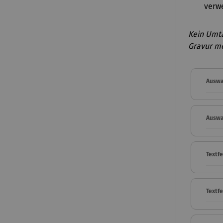
verwe
Kein Umt
Gravur mö
Auswa
Auswa
Textfe
Textf