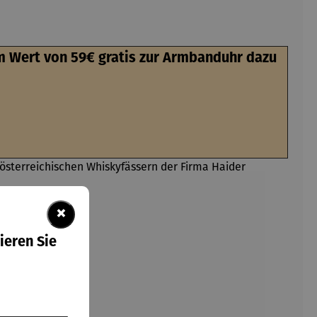
 Wert von 59€ gratis zur Armbanduhr dazu
l österreichischen Whiskyfässern der Firma Haider
×
ieren Sie
wird.