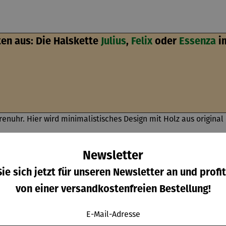
ten aus: Die Halskette
Julius
,
Felix
oder
Essenza
im
rrenuhr. Hier wird minimalistisches Design mit Holz aus origina
Newsletter
und Männer mit Stil.
ie sich jetzt für unseren Newsletter an und profit
Maserung und ihrer Geschichte zu einem besonderen Stück Natur 
von einer versandkostenfreien Bestellung!
E-Mail-Adresse