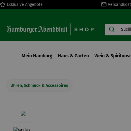
Exklusive Angebote
Versandkost
springen
Zur Hauptnavigation springen
Mein Hamburg
Haus & Garten
Wein & Spirituos
Uhren, Schmuck & Accessoires
Bildergalerie überspringen