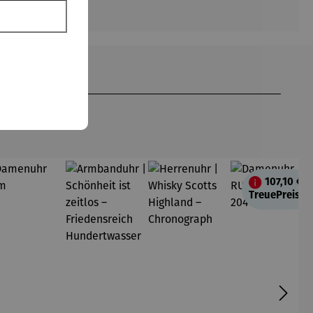
107,10 €
TreuePreis