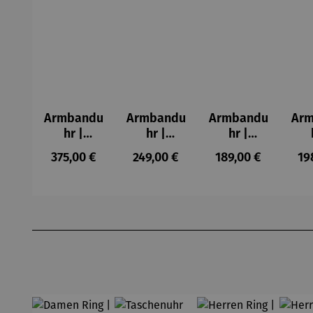
Armbandu
Armbandu
Armbandu
Ar
hr |
hr |
hr |
Chronogra
Walnussh
Lederarm
Kü
Regulärer Preis:
Regulärer Preis:
Regulärer Preis:
Re
375,00 €
249,00 €
189,00 €
19
ph –
olz –
band –
Mo
Flieger
Sendeschl
Läuft
– T
uss
N
Produktgalerie überspringen