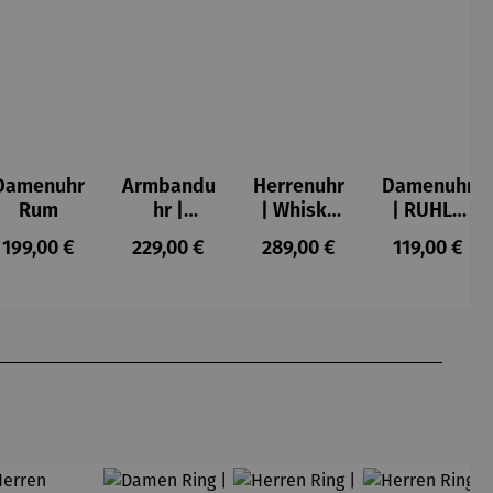
Damenuhr
Armbandu
Herrenuhr
Damenuhr
Rum
hr |
| Whisky
| RUHLA
Schönheit
Scotts
Style
s:
Regulärer Preis:
Regulärer Preis:
Regulärer Preis:
Regulärer P
199,00 €
229,00 €
289,00 €
119,00 €
ist zeitlos
Highland –
20417-8
–
Chronogra
Friedensr
ph
eich
Hundertw
asser