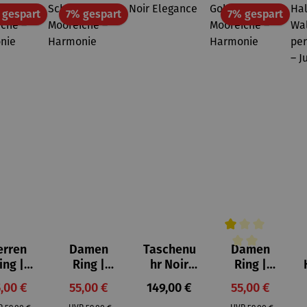
Rabatt
Rabatt
Raba
 gespart
7% gespart
7% gespart
erren
Damen
Taschenu
Damen
Durchschnittliche
ing |
Ring |
hr Noir
Ring |
warz &
Schwarz &
Elegance
Gold &
rkaufspreis:
Verkaufspreis:
Regulärer Preis:
Verkaufspreis
,00 €
55,00 €
149,00 €
55,00 €
oreich
Mooreich
Mooreich
Regulärer Preis:
Regulärer Preis:
Regulärer Preis: