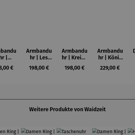
mbandu
Armbandu
Armbandu
Armbandu
hr |
hr | Les
hr | Kreise
hr | König
nstler
Nymphéas
in einem
der Türme
gulärer Preis:
Regulärer Preis:
Regulärer Preis:
Regulärer Prei
8,00 €
198,00 €
198,00 €
229,00 €
ndrian
– Claude
Kreis –
-
ableau
Monet
Künstler
Friedensr
r. IV
Wassily
eich
Kandinsky
Hundertw
asser
Weitere Produkte von Waidzeit