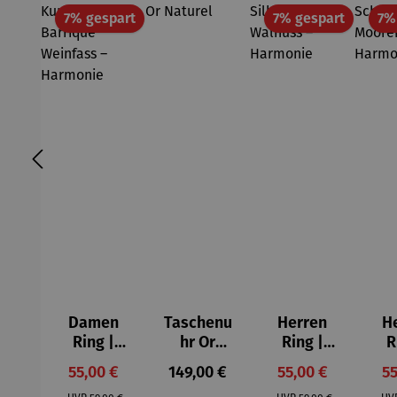
Rabatt
Rabatt
7% gespart
7% gespart
7%
Damen
Taschenu
Herren
H
Ring |
hr Or
Ring |
R
Kupfer &
Naturel
Silber &
Sch
Verkaufspreis:
Regulärer Preis:
Verkaufspreis:
Ve
55,00 €
149,00 €
55,00 €
55
Barrique
Walnuss –
Mo
Regulärer Preis:
Regulärer Preis: