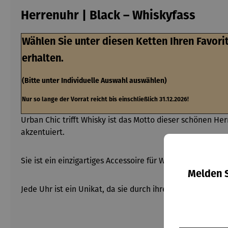
Herrenuhr | Black – Whiskyfass
Wählen Sie unter diesen Ketten Ihren Favori
erhalten.
(Bitte unter Individuelle Auswahl auswählen)
Nur so lange der Vorrat reicht bis einschließlich 31.12.2026!
Urban Chic trifft Whisky ist das Motto dieser schönen He
akzentuiert.
Sie ist ein einzigartiges Accessoire für Whiskyliebhaber 
Melden S
Jede Uhr ist ein Unikat, da sie durch ihre individuelle 