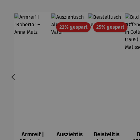
Edition
Wortmale
rei
Rabatt
Rabatt
22% gespart
25% gespart
Armreif |
Ausziehtis
Beistelltis
B