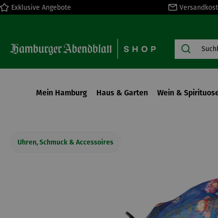
Exklusive Angebote
Versandkost
springen
Zur Hauptnavigation springen
Mein Hamburg
Haus & Garten
Wein & Spirituos
Uhren, Schmuck & Accessoires
Bildergalerie überspringen