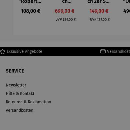
"Roberta"
ch
ch 2er Set
"O
– Anna
Aluminium
– Dalias
Fen
Regulärer Preis:
Verkaufspreis:
Verkaufspreis:
Reg
108,00 €
699,00 €
149,00 €
49
Mütz
– Valor
Col
Regulärer Preis:
Regulärer Preis:
(1
UVP
899,00 €
UVP
199,00 €
H
Ma
Exklusive Angebote
Versandkost
SERVICE
Newsletter
Hilfe & Kontakt
Retouren & Reklamation
Versandkosten