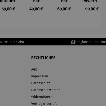
Heißluftfri
Ear
Ear
Powerban
tteuse
Kopfhörer
Kopfhörer
k
s:
Regulärer Preis:
Regulärer Preis:
Regulärer Preis:
Regulärer P
59,00 €
49,00 €
69,00 €
99,00 €
Schwarz
r Newsletter-Abo
Regionale Produkte
RECHTLICHES
AGB
Impressum
Datenschutz
Datenschutzcenter
Widerrufsrecht
Vertrag widerrufen