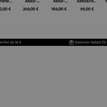
ffenes
Akku-
Akku-
Akkuschra
ster in
Staubsau
Staubsau
uber
ulärer Preis:
Regulärer Preis:
Regulärer Preis:
Regulärer Prei
0,00 €
249,00 €
169,00 €
99,00 €
lioure"
ger
ger DS02
905) -
AutoClean
enri
tisse
enfrei ab 90 €
Exklusiver Rabatt fü