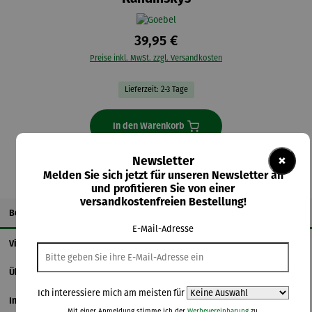
39,95 €
Preise inkl. MwSt. zzgl. Versandkosten
Lieferzeit: 2-3 Tage
In den Warenkorb
×
Newsletter
Melden Sie sich jetzt für unseren Newsletter an
und profitieren Sie von einer
versandkostenfreien Bestellung!
Beschreibung
E-Mail-Adresse
Videos
Über den Künstler
Ich interessiere mich am meisten für
Informationen zum Hersteller
Mit einer Anmeldung stimme ich der
Werbevereinbarung
zu.