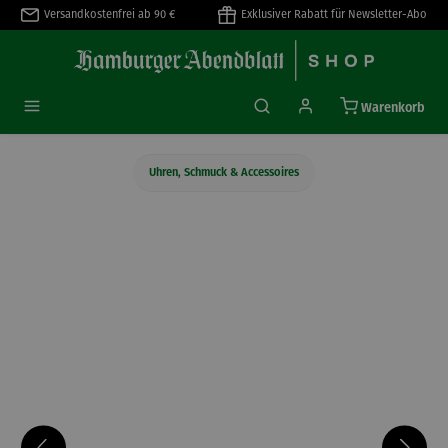
Versandkostenfrei ab 90 €
Exklusiver Rabatt für Newsletter-Abo
alt springen
Warenkorb
Uhren, Schmuck & Accessoires
Bildergalerie überspringen