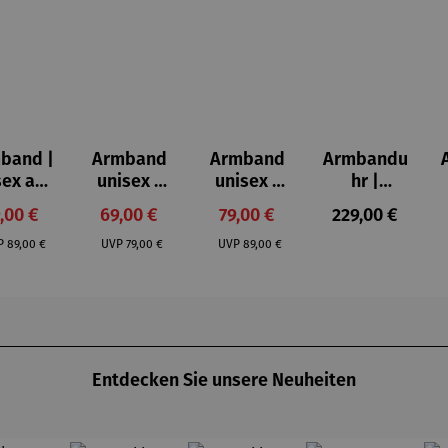
band |
Armband
Armband
Armbandu
sex aus
unisex |
unisex |
hr |
olz –
aus
Edelstahl
Hubertus
rkaufspreis:
Verkaufspreis:
Verkaufspreis:
Regulärer Prei
,00 €
69,00 €
79,00 €
229,00 €
lnuss
Ebenholz
& Holz –
–
Regulärer Preis:
Regulärer Preis:
Regulärer Preis:
igsbla
– Premium
Premium
moosgrün
P
89,00 €
UVP
79,00 €
UVP
89,00 €
u
Barrique
Entdecken Sie unsere Neuheiten