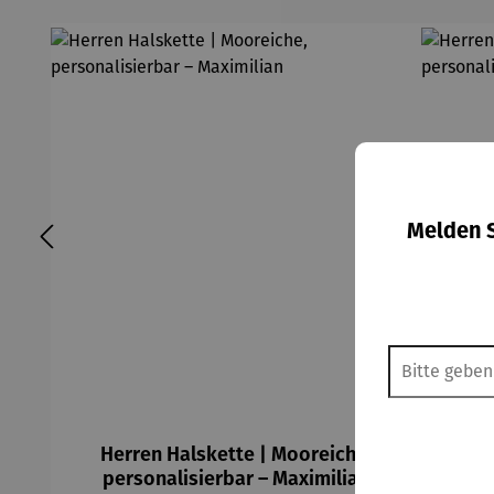
Melden S
Herren Halskette | Mooreiche,
He
personalisierbar – Maximilian
pe