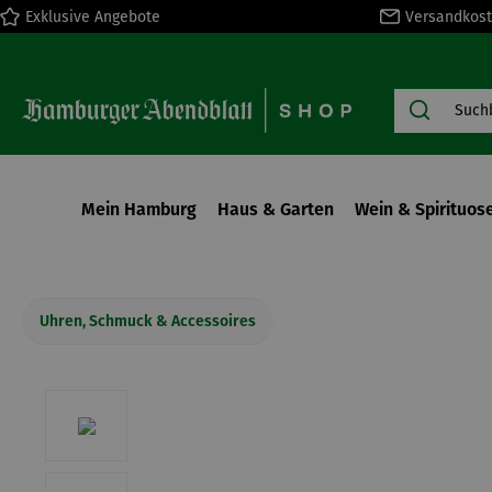
Exklusive Angebote
Versandkost
springen
Zur Hauptnavigation springen
Mein Hamburg
Haus & Garten
Wein & Spirituos
Uhren, Schmuck & Accessoires
Bildergalerie überspringen