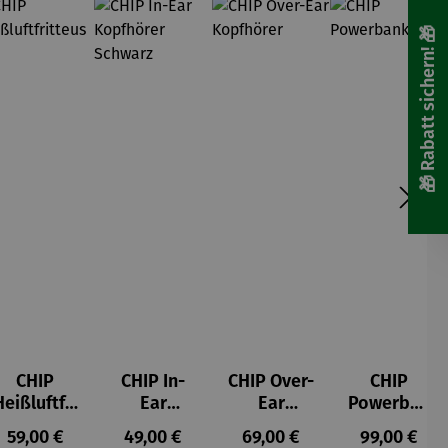
🎁 Rabatt sichern! 🎁
CHIP
CHIP In-
CHIP Over-
CHIP
Heißluftfri
Ear
Ear
Powerban
tteuse
Kopfhörer
Kopfhörer
k
s:
Regulärer Preis:
Regulärer Preis:
Regulärer Preis:
Regulärer P
59,00 €
49,00 €
69,00 €
99,00 €
Schwarz