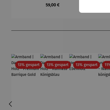
Regulärer Preis:
59,00 €
Produktgalerie überspringen
Rabatt
Rabatt
Rabatt
13% gespart
13% gespart
13% gespart
11