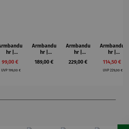
Armbandu
Armbandu
Armbandu
Armbandu
hr |
hr |
hr |
hr |
Lebensba
Lederarm
Moosgrün
Oldtimer –
s:
Verkaufspreis:
Regulärer Preis:
Regulärer Preis:
Verkaufspre
99,00 €
189,00 €
229,00 €
114,50 €
um –
band –
– Diana
Einzeiger
Regulärer Preis:
Regulärer Pr
Barrique
Läuft
unisex
UVP
199,00 €
UVP
229,00 €