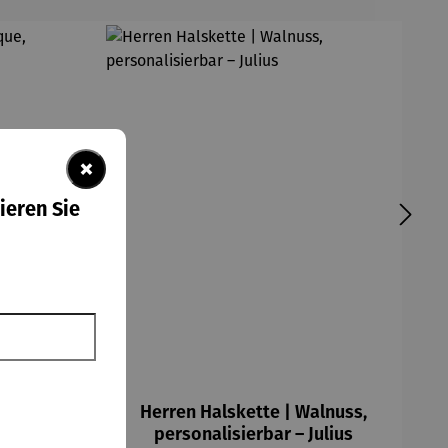
×
ieren Sie
Barrique,
Herren Halskette | Walnuss,
 Kilian
personalisierbar – Julius