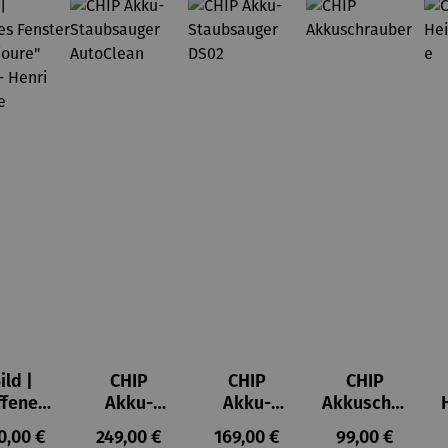
ild |
CHIP
CHIP
CHIP
ffenes
Akku-
Akku-
Akkuschra
ster in
Staubsau
Staubsau
uber
ulärer Preis:
Regulärer Preis:
Regulärer Preis:
Regulärer Prei
0,00 €
249,00 €
169,00 €
99,00 €
lioure"
ger
ger DS02