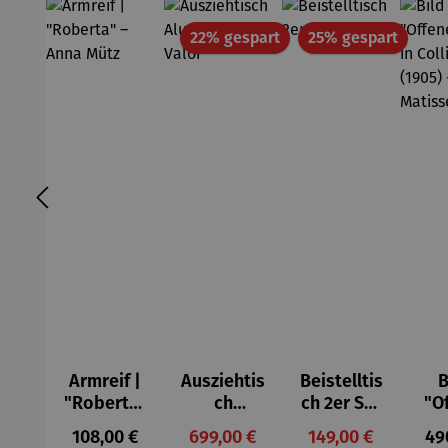
Rabatt
Rabatt
22% gespart
25% gespart
Armreif |
Ausziehtis
Beistelltis
B
"Roberta"
ch
ch 2er Set
"O
– Anna
Aluminium
– Dalias
Fen
Regulärer Preis:
Verkaufspreis:
Verkaufspreis:
Reg
108,00 €
699,00 €
149,00 €
49
Mütz
– Valor
Col