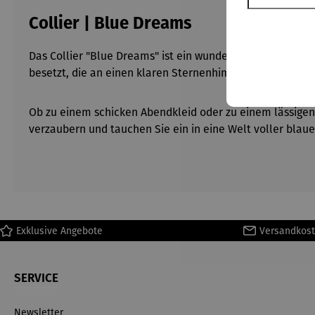
Collier | Blue Dreams
Das Collier "Blue Dreams" ist ein wunderschönes Schmucks
besetzt, die an einen klaren Sternenhimmel erinnern. Das
Ob zu einem schicken Abendkleid oder zu einem lässigen
verzaubern und tauchen Sie ein in eine Welt voller bla
Exklusive Angebote
Versandkost
SERVICE
Newsletter