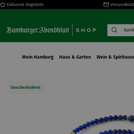
Exklusive Angebote
Versandkost
springen
Zur Hauptnavigation springen
Mein Hamburg
Haus & Garten
Wein & Spirituos
Geschenkideen
Bildergalerie überspringen