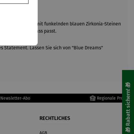
. Das Collier ist mit funkelnden blauen Zirkonia-Steinen
em Outfit und Anlass passt.
es Statement. Lassen Sie sich von "Blue Dreams"
🎁 Rabatt sichern! 🎁
r Newsletter-Abo
Regionale Produkte
RECHTLICHES
AGB