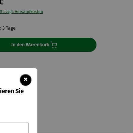
€
St. zzgl. Versandkosten
2-3 Tage
In den Warenkorb
×
ieren Sie