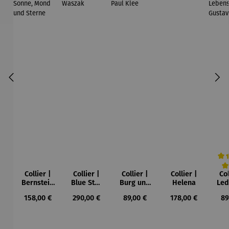
Collier |
Collier |
Collier |
Collier |
Col
Durc
Bernstein
Blue Star
Burg und
Helena
Led
– Sonne,
– Petra
Sonne –
Regulärer Preis:
Regulärer Preis:
Regulärer Preis:
Regulärer Preis:
Re
158,00 €
290,00 €
89,00 €
178,00 €
89
Mond und
Waszak
Paul Klee
Leb
Sterne
u
Gu
K