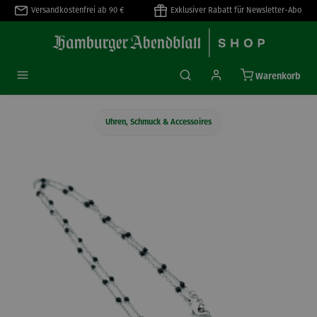
Versandkostenfrei ab 90 €
Exklusiver Rabatt für Newsletter-Abo
alt springen
Warenkorb
Uhren, Schmuck & Accessoires
Bildergalerie überspringen