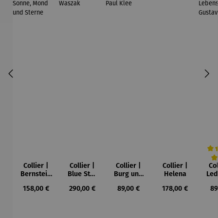
Collier |
Collier |
Collier |
Collier |
Col
Durc
Bernstein
Blue Star
Burg und
Helena
Led
– Sonne,
– Petra
Sonne –
Regulärer Preis:
Regulärer Preis:
Regulärer Preis:
Regulärer Preis:
Re
158,00 €
290,00 €
89,00 €
178,00 €
89
Mond und
Waszak
Paul Klee
Leb
Sterne
u
Gu
K