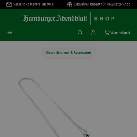
Versandkostenfrei ab 90 €
Exklusiver Rabatt für Newsletter-Abo
alt springen
Warenkorb
Uhren, Schmuck & Accessoires
Bildergalerie überspringen