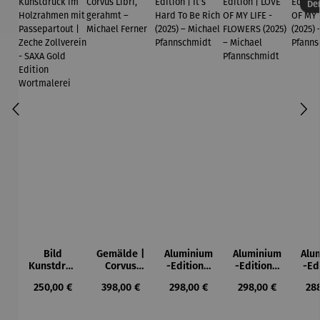
Der
Bild
Gemälde |
Aluminium
Aluminium
Alu
Kunstdruc
Corvus
-Edition |
-Edition |
-Ed
k im
Libri,
It’s Hard
LOVE OF
LO
Regulärer Preis:
Regulärer Preis:
Regulärer Preis:
Regulärer Preis:
Reg
250,00 €
398,00 €
298,00 €
298,00 €
28
Holzrahm
gerahmt –
To Be Rich
MY LIFE -
MY
en mit
Michael
(2025) –
FLOWERS
(2
Passepart
Ferner
Michael
(2025) –
Mi