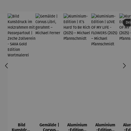
Der
Bild
Gemälde |
Aluminium
Aluminium
Alu
Kunstdruc
Corvus
-Edition |
-Edition |
-Ed