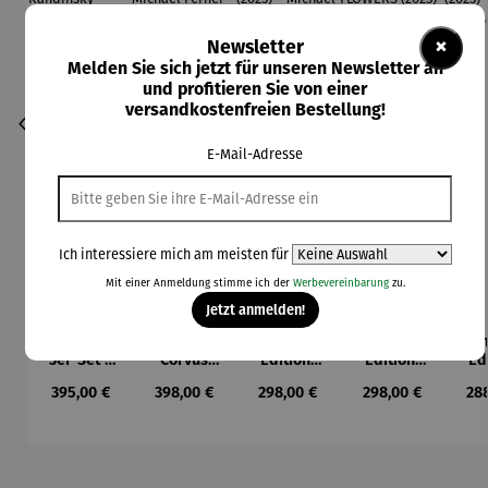
×
Newsletter
Melden Sie sich jetzt für unseren Newsletter an
und profitieren Sie von einer
versandkostenfreien Bestellung!
E-Mail-Adresse
Ich interessiere mich am meisten für
Mit einer Anmeldung stimme ich der
Werbevereinbarung
zu.
Jetzt anmelden!
Bilder im
Gemälde |
Aluminium
Aluminium
Alu
Durchschnittliche Bewertung von 5 von 5 Sternen
3er-Set |
Corvus
-Edition |
-Edition |
-Ed
Wassily
Libri,
It’s Hard
LOVE OF
LO
Regulärer Preis:
Regulärer Preis:
Regulärer Preis:
Regulärer Preis:
Reg
395,00 €
398,00 €
298,00 €
298,00 €
28
Kandinsky
gerahmt –
To Be Rich
MY LIFE -
MY
Michael
(2025) –
FLOWERS
(2
Ferner
Michael
(2025) –
Mi
Pfannsch
Michael
Pfa
midt
Pfannsch
m
Produktgalerie überspringen