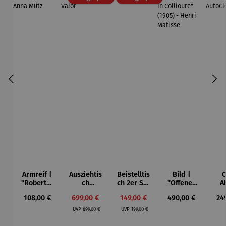
Armreif |
Ausziehtis
Beistelltis
Bild |
C
"Roberta"
ch
ch 2er Set
"Offenes
A
– Anna
Aluminium
– Dalias
Fenster in
Sta
Regulärer Preis:
Verkaufspreis:
Verkaufspreis:
Regulärer Preis:
Reg
108,00 €
699,00 €
149,00 €
490,00 €
24
Mütz
– Valor
Collioure"
Regulärer Preis:
Regulärer Preis:
(1905) -
Aut
UVP
899,00 €
UVP
199,00 €
Henri
Matisse