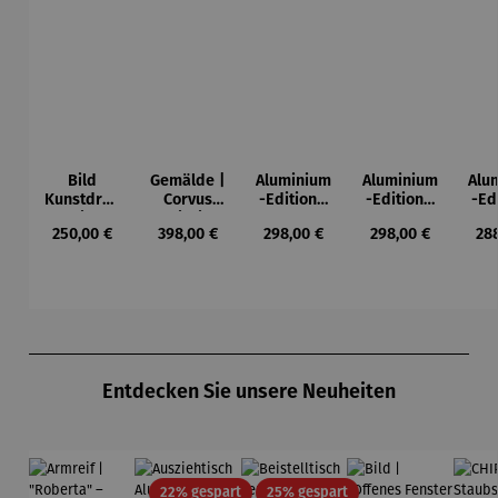
Bild
Gemälde |
Aluminium
Aluminium
Alu
Kunstdruc
Corvus
-Edition |
-Edition |
-Ed
k im
Libri,
It’s Hard
LOVE OF
LO
Regulärer Preis:
Regulärer Preis:
Regulärer Preis:
Regulärer Preis:
Reg
250,00 €
398,00 €
298,00 €
298,00 €
28
Holzrahm
gerahmt –
To Be Rich
MY LIFE -
MY
en mit
Michael
(2025) –
FLOWERS
(2
Passepart
Ferner
Michael
(2025) –
Mi
out |
Pfannsch
Michael
Pfa
Zeche
midt
Pfannsch
m
Zollverein
midt
Produktgalerie überspringen
- SAXA
Gold
Entdecken Sie unsere Neuheiten
Edition
Wortmaler
ei
Rabatt
Rabatt
22% gespart
25% gespart