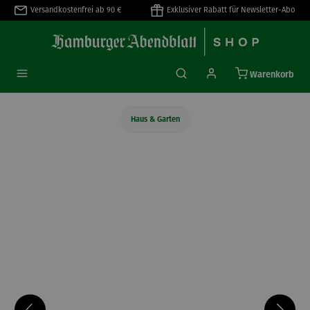
Versandkostenfrei ab 90 €
Exklusiver Rabatt für Newsletter-Abo
alt springen
Warenkorb
Haus & Garten
Bildergalerie überspringen