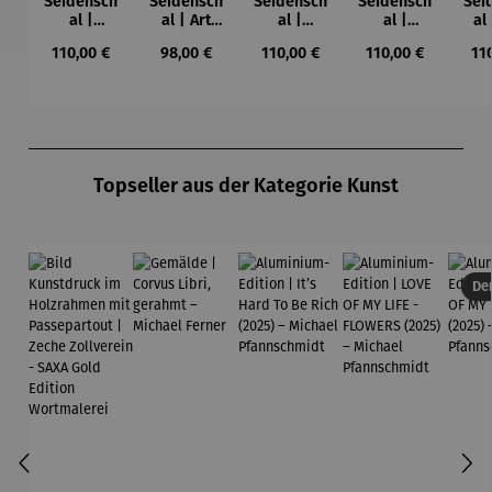
Seidensch
Seidensch
Seidensch
Seidensch
Sei
al |
al | Art
al |
al |
al
Farbstudie
Nouveau
Bauerngar
Blaues
K
Regulärer Preis:
Regulärer Preis:
Regulärer Preis:
Regulärer Preis:
Reg
110,00 €
98,00 €
110,00 €
110,00 €
11
Quadrate
ten –
Pferd –
Gu
(1913) –
Gustav
Franz
K
Wassily
Klimt
Marc
Kandinsky
Produktgalerie überspringen
Topseller aus der Kategorie Kunst
Der