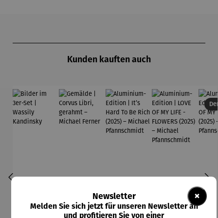
Produktgalerie überspringen
Kunden kauften auch
Der
×
Newsletter
Melden Sie sich jetzt für unseren Newsletter an
und profitieren Sie von einer