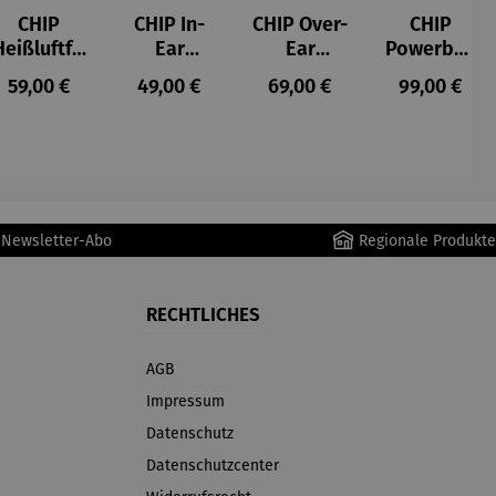
CHIP
CHIP In-
CHIP Over-
CHIP
Heißluftfri
Ear
Ear
Powerban
tteuse
Kopfhörer
Kopfhörer
k
s:
Regulärer Preis:
Regulärer Preis:
Regulärer Preis:
Regulärer P
59,00 €
49,00 €
69,00 €
99,00 €
Schwarz
r Newsletter-Abo
Regionale Produkte
RECHTLICHES
AGB
Impressum
Datenschutz
Datenschutzcenter