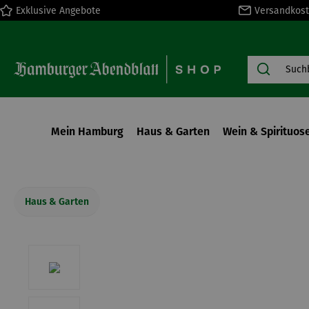
Exklusive Angebote
Versandkost
springen
Zur Hauptnavigation springen
Mein Hamburg
Haus & Garten
Wein & Spirituos
Haus & Garten
Bildergalerie überspringen