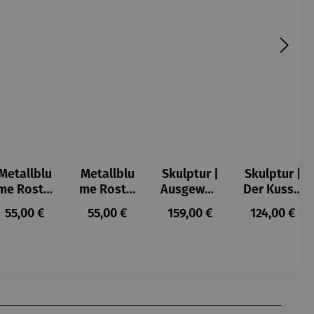
Metallblu
Metallblu
Skulptur |
Skulptur |
me Rost –
me Rost –
Ausgewog
Der Kuss –
Mica
Tilo
enheit –
Gerard
Regulärer Preis:
Regulärer Preis:
Regulärer Preis:
Regulärer P
55,00 €
55,00 €
159,00 €
124,00 €
Gerard