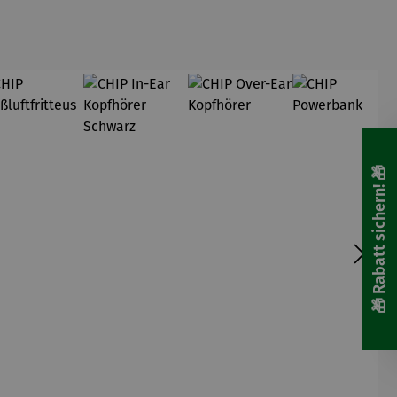
🎁 Rabatt sichern! 🎁