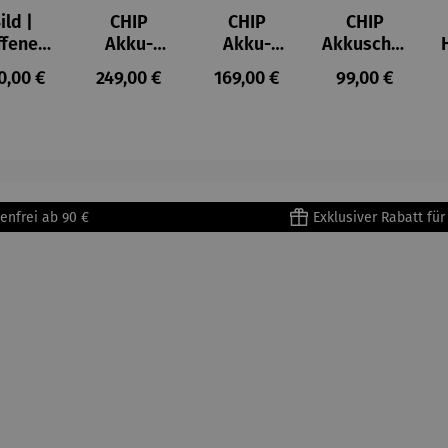
ild |
CHIP
CHIP
CHIP
ffenes
Akku-
Akku-
Akkuschra
ster in
Staubsau
Staubsau
uber
ulärer Preis:
Regulärer Preis:
Regulärer Preis:
Regulärer Prei
0,00 €
249,00 €
169,00 €
99,00 €
lioure"
ger
ger DS02
905) -
AutoClean
enri
tisse
enfrei ab 90 €
Exklusiver Rabatt fü