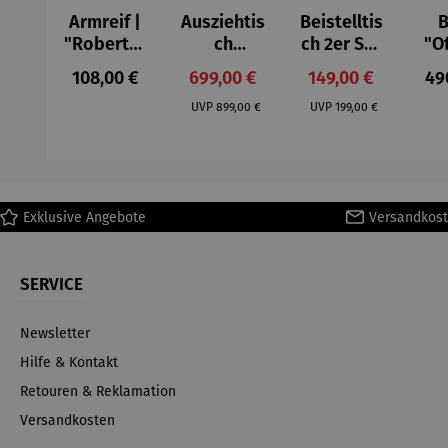
Armreif |
Ausziehtis
Beistelltis
B
"Roberta"
ch
ch 2er Set
"O
– Anna
Aluminium
– Dalias
Fen
Regulärer Preis:
Verkaufspreis:
Verkaufspreis:
Reg
108,00 €
699,00 €
149,00 €
49
Mütz
– Valor
Col
Regulärer Preis:
Regulärer Preis:
(1
UVP
899,00 €
UVP
199,00 €
H
Ma
Exklusive Angebote
Versandkost
SERVICE
Newsletter
Hilfe & Kontakt
Retouren & Reklamation
Versandkosten