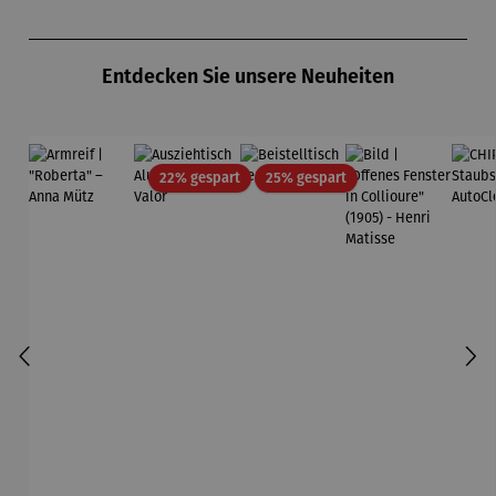
Zollverein
midt
Produktgalerie überspringen
- SAXA
Gold
Entdecken Sie unsere Neuheiten
Edition
Wortmaler
ei
Rabatt
Rabatt
22% gespart
25% gespart