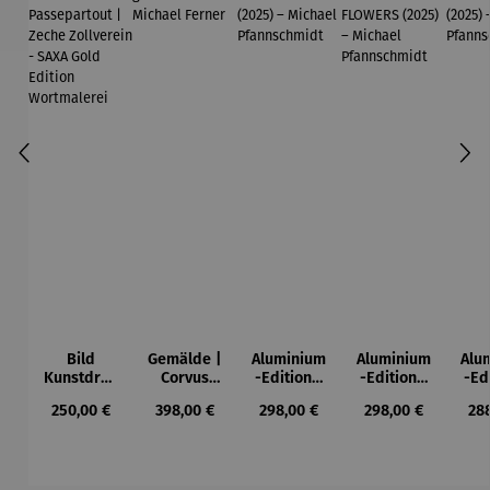
Bild
Gemälde |
Aluminium
Aluminium
Alu
Kunstdruc
Corvus
-Edition |
-Edition |
-Ed
k im
Libri,
It’s Hard
LOVE OF
LO
Regulärer Preis:
Regulärer Preis:
Regulärer Preis:
Regulärer Preis:
Reg
250,00 €
398,00 €
298,00 €
298,00 €
28
Holzrahm
gerahmt –
To Be Rich
MY LIFE -
MY
en mit
Michael
(2025) –
FLOWERS
(2
Passepart
Ferner
Michael
(2025) –
Mi
out |
Pfannsch
Michael
Pfa
Zeche
midt
Pfannsch
m