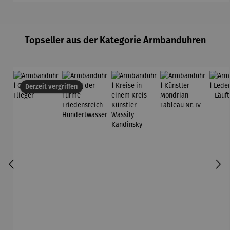
Chr
Produktgalerie überspringen
Topseller aus der Kategorie Armbanduhren
Derzeit vergriffen