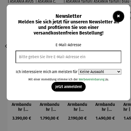
×
Newsletter
Melden Sie sich jetzt für unseren Newsletter an
und profitieren Sie von einer
versandkostenfreien Bestellung!
E-Mail-Adresse
Ich interessiere mich am meisten für
Mit einer Anmeldung stimme ich der
Werbevereinbarung
zu.
Jetzt anmelden!
Armbandu
Armbandu
Armbandu
Armbandu
Arm
hr |
hr |
hr |
hr |
hr |
ASKANIA
ASKANIA
ASKANIA
ASKANIA
AS
Regulärer Preis:
Regulärer Preis:
Regulärer Preis:
Regulärer Preis:
Regu
3.390,00 €
1.790,00 €
2.190,00 €
1.490,00 €
1.4
AVUS
C.
Taifun
Taifun mit
E
Chronogra
Bamberg
Automatik
Leuchtziff
BE
ph
Art Déco
erblatt