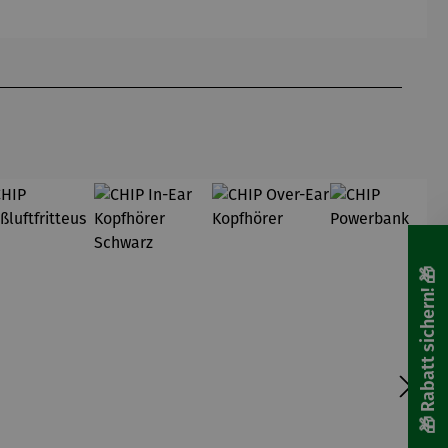
Schlumpfi
ne
🎁 Rabatt sichern! 🎁