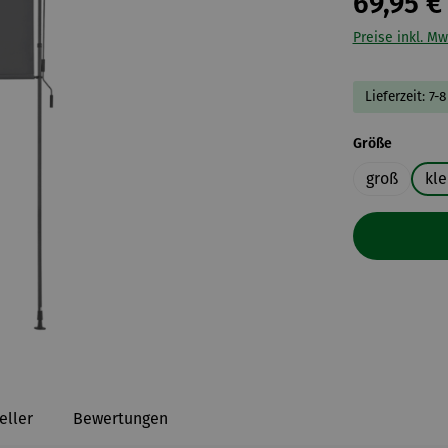
69,95 €
Preise inkl. Mw
Lieferzeit: 7-
auswähl
Größe
groß
kle
eller
Bewertungen