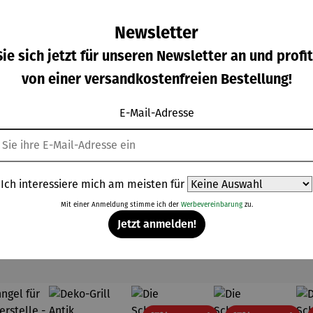
Newsletter
ie sich jetzt für unseren Newsletter an und profit
von einer versandkostenfreien Bestellung!
lemm-
Klemmma
Sonnensc
Sonnensc
wertung von 4.8 von 5 Sternen
Durchschnittliche Bewertung von 4.3 von 5 Sterne
Durchschnittliche Bewertung von 
Durchschnittlich
htschut
rkise
hirm - Ø
hirm mit
E-Mail-Adresse
z
300 cm
24
ulärer Preis:
Regulärer Preis:
Regulärer Preis:
Regulärer Prei
69,95 €
Ab
84,95 €
65,95 €
49,95 €
Streben
Ich interessiere mich am meisten für
Mit einer Anmeldung stimme ich der
Werbevereinbarung
zu.
Jetzt anmelden!
Topseller der Kategorie Gartenzubehör