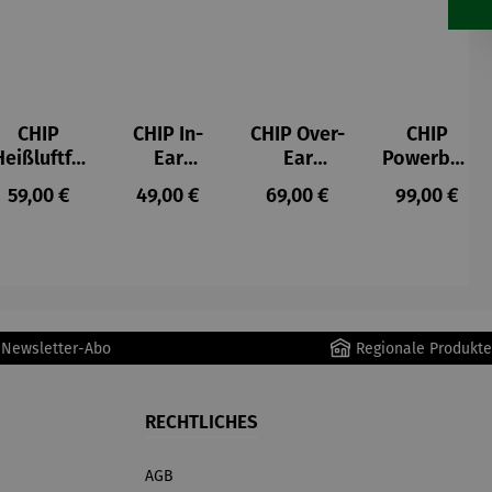
CHIP
CHIP In-
CHIP Over-
CHIP
Heißluftfri
Ear
Ear
Powerban
tteuse
Kopfhörer
Kopfhörer
k
s:
Regulärer Preis:
Regulärer Preis:
Regulärer Preis:
Regulärer P
59,00 €
49,00 €
69,00 €
99,00 €
Schwarz
r Newsletter-Abo
Regionale Produkte
RECHTLICHES
AGB