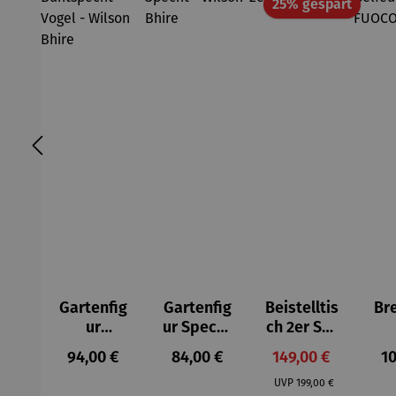
Rabatt
25% gespart
Gartenfig
Gartenfig
Beistelltis
Br
ur
ur Specht
ch 2er Set
Buntspec
- Wilson
– Dalias
Gel
Regulärer Preis:
Regulärer Preis:
Verkaufspreis:
Re
94,00 €
84,00 €
149,00 €
10
ht Vogel -
Bhire
e
Regulärer Preis:
Wilson
F
UVP
199,00 €