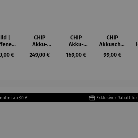
ild |
CHIP
CHIP
CHIP
ffenes
Akku-
Akku-
Akkuschra
ster in
Staubsau
Staubsau
uber
ulärer Preis:
Regulärer Preis:
Regulärer Preis:
Regulärer Prei
0,00 €
249,00 €
169,00 €
99,00 €
lioure"
ger
ger DS02
905) -
AutoClean
enri
tisse
enfrei ab 90 €
Exklusiver Rabatt fü