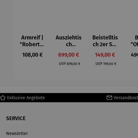
Armreif |
Ausziehtis
Beistelltis
B
"Roberta"
ch
ch 2er Set
"O
– Anna
Aluminium
– Dalias
Fen
Regulärer Preis:
Verkaufspreis:
Verkaufspreis:
Reg
108,00 €
699,00 €
149,00 €
49
Mütz
– Valor
Col
Regulärer Preis:
Regulärer Preis:
(1
UVP
899,00 €
UVP
199,00 €
H
Ma
Exklusive Angebote
Versandkost
SERVICE
Newsletter