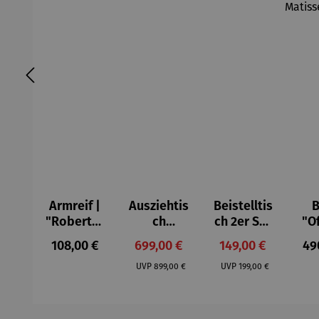
Armreif |
Ausziehtis
Beistelltis
B
"Roberta"
ch
ch 2er Set
"O
– Anna
Aluminium
– Dalias
Fen
Regulärer Preis:
Verkaufspreis:
Verkaufspreis:
Reg
108,00 €
699,00 €
149,00 €
49
Mütz
– Valor
Col
Regulärer Preis:
Regulärer Preis:
(1
UVP
899,00 €
UVP
199,00 €
H
Ma