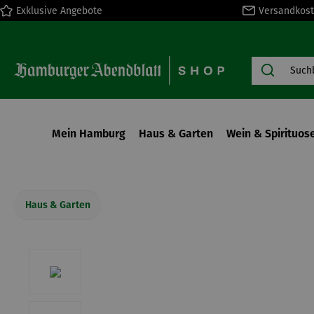
Exklusive Angebote
Versandkost
springen
Zur Hauptnavigation springen
Mein Hamburg
Haus & Garten
Wein & Spirituos
Haus & Garten
Bildergalerie überspringen