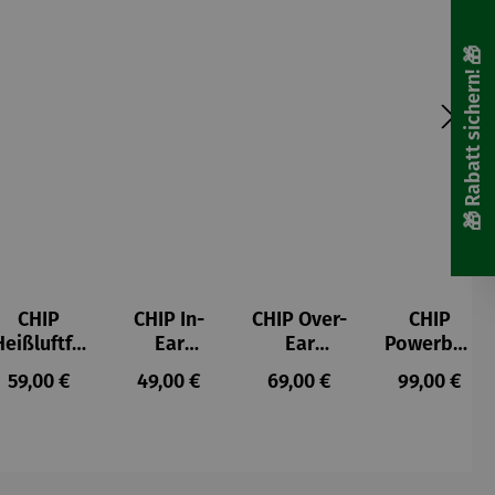
🎁 Rabatt sichern! 🎁
CHIP
CHIP In-
CHIP Over-
CHIP
Heißluftfri
Ear
Ear
Powerban
tteuse
Kopfhörer
Kopfhörer
k
s:
Regulärer Preis:
Regulärer Preis:
Regulärer Preis:
Regulärer P
59,00 €
49,00 €
69,00 €
99,00 €
Schwarz