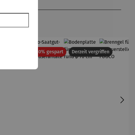
de Saint-
Exupéry
att
Rabatt
Rabatt
10% gespart
10% gespart
Derzeit vergriffen