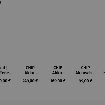
ild |
CHIP
CHIP
CHIP
ffenes
Akku-
Akku-
Akkuschra
ster in
Staubsau
Staubsau
uber
ulärer Preis:
Regulärer Preis:
Regulärer Preis:
Regulärer Prei
0,00 €
249,00 €
169,00 €
99,00 €
lioure"
ger
ger DS02
905) -
AutoClean
enri
tisse