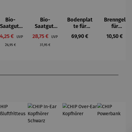
Bio-
Bio-
Bodenplat
Brenngel
Saatgut-
Saatgut-
te für
für
Holzbox S
Kartonbo
Feuerkorb
Gelfeuerst
erkaufspreis:
Verkaufspreis:
Regulärer Preis:
Regulärer P
24,25 €
28,75 €
69,90 €
10,50 €
UVP
UVP
-
x S -
rund Ø 70
elle -
Regulärer Preis:
Regulärer Preis:
Mittelalte
Gemüsera
cm
FUOCO
26,95 €
31,95 €
rliches
ritäten
Gemüse