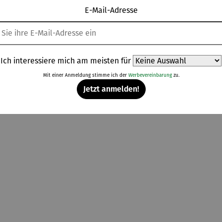
E-Mail-Adresse
Topseller aus der Kategorie Gartenzubehör
Ich interessiere mich am meisten für
Mit einer Anmeldung stimme ich der
Werbevereinbarung
zu.
Rabatt
Rabatt
Rabatt
Rab
% gespart
10% gespart
10% gespart
10% gespart
Jetzt anmelden!