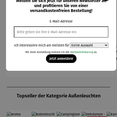
Melden Sie sich jetzt für unseren Newsletter an
und profitieren Sie von einer
versandkostenfreien Bestellung!
E-Mail-Adresse
Ich interessiere mich am meisten für
Gartenfigu
Gartenfigu
Beistelltis
Brenngel
Dek
r
r Specht -
ch 2er Set
für
A
Mit einer Anmeldung stimme ich der
Werbevereinbarung
zu.
Buntspech
Wilson
– Dalias
Gelfeuerst
Regulärer Preis:
Regulärer Preis:
Verkaufspreis:
Regulärer Preis:
Re
Jetzt anmelden!
94,00 €
84,00 €
149,00 €
10,50 €
79
t Vogel -
Bhire
elle -
Regulärer Preis:
Wilson
FUOCO
UVP
199,00 €
Bhire
Produktgalerie überspringen
Topseller der Kategorie Außenleuchten