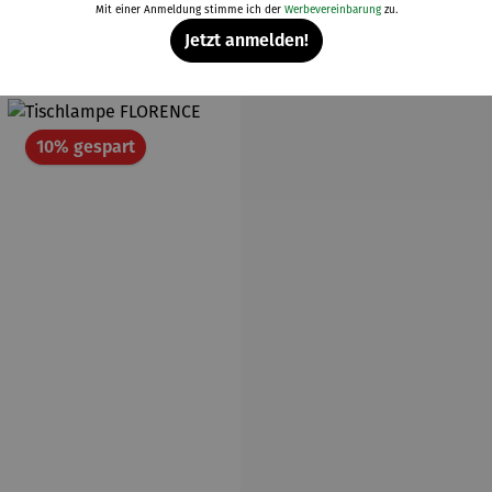
Mit einer Anmeldung stimme ich der
Werbevereinbarung
zu.
Weitere Produkte
Jetzt anmelden!
t
Rabatt
10% gespart