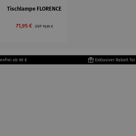
Tischlampe FLORENCE
Verkaufspreis:
 Preis:
71,95 €
Regulärer Preis:
UVP
79,95 €
enfrei ab 90 €
Exklusiver Rabatt fü