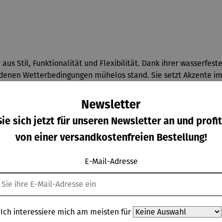
 Stil, Funktionalität und Flexibilität. Dank ihrer wasserfest
edenen Wetterbedingungen mühelos stand. Sie setzt Akzente i
r. Mit drei dimmbaren Helligkeitsstufen lässt sich die Lichti
für gesellige Abende.
Newsletter
ie sich jetzt für unseren Newsletter an und profit
gleichmäßige Ausleuchtung, sondern ist auch besonders energieef
 den ganzen Abend und darüber hinaus begleitet. Ein weiteres 
von einer versandkostenfreien Bestellung!
lampe schnell einsatzbereit macht.
E-Mail-Adresse
Ich interessiere mich am meisten für