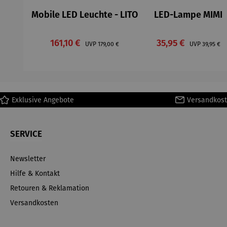
Mobile LED Leuchte - LITO
LED-Lampe MIMI
Verkaufspreis:
Verkaufspreis:
161,10 €
Regulärer Preis:
35,95 €
Regulärer
UVP
179,00 €
UVP
39,95 €
Exklusive Angebote
Versandkost
SERVICE
Newsletter
Hilfe & Kontakt
Retouren & Reklamation
Versandkosten