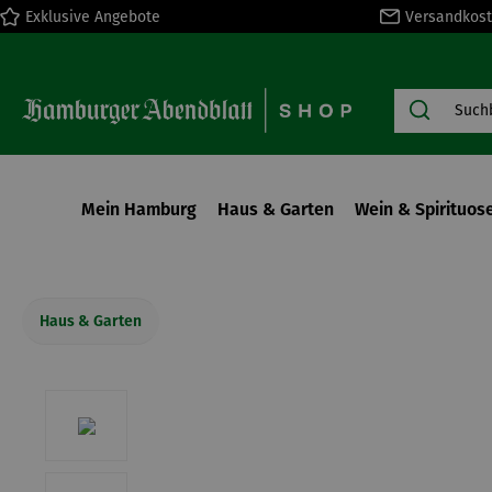
Exklusive Angebote
Versandkost
springen
Zur Hauptnavigation springen
Mein Hamburg
Haus & Garten
Wein & Spirituos
Haus & Garten
Bildergalerie überspringen