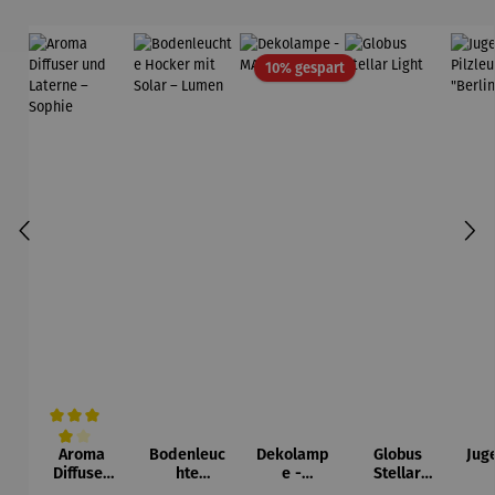
Rabatt
10% gespart
Aroma
Bodenleuc
Dekolamp
Globus
Jug
Durchschnittliche Bewertung von 4 von 5 Sternen
Diffuser
hte
e -
Stellar
und
Hocker
MARRAKE
Light
Pil