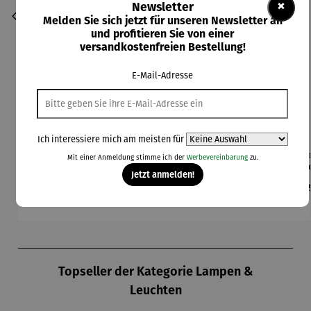
×
Newsletter
Melden Sie sich jetzt für unseren Newsletter an
und profitieren Sie von einer
versandkostenfreien Bestellung!
E-Mail-Adresse
Ich interessiere mich am meisten für
Beleuchte
Bodenleuc
Brick BBQ
Champagn
Cha
Mit einer Anmeldung stimme ich der
Werbevereinbarung
zu.
te Schale
hte
Set - 3tlg
erkühler
er
Jetzt anmelden!
– ARENA
Hocker
Cocoon
MO
Regulärer Preis:
Regulärer Preis:
Regulärer Preis:
Regulärer Preis:
Reg
109,00 €
349,00 €
79,00 €
189,00 €
24
mit Solar
– Lumen
Produktgalerie überspringen
Topseller der Kategorie Lampen &
Leuchten