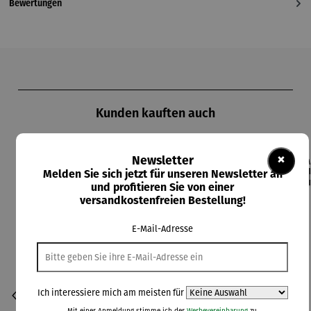
Bewertungen
Produktgalerie überspringen
Kunden kauften auch
×
Newsletter
Melden Sie sich jetzt für unseren Newsletter an
Rabatt
8% gespart
Der
und profitieren Sie von einer
versandkostenfreien Bestellung!
E-Mail-Adresse
Ich interessiere mich am meisten für
Mit einer Anmeldung stimme ich der
Werbevereinbarung
zu.