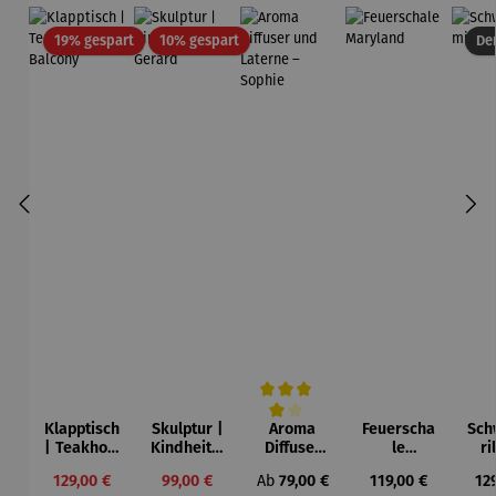
Rabatt
Rabatt
19% gespart
10% gespart
Der
Klapptisch
Skulptur |
Aroma
Feuerscha
Sch
Durchschnittliche Bewertung von 4 vo
| Teakholz
Kindheit –
Diffuser
le
ri
– Balcony
Gerard
und
Maryland
Gri
Verkaufspreis:
Verkaufspreis:
Regulärer Preis:
Regulärer Preis:
Reg
129,00 €
99,00 €
Ab
79,00 €
119,00 €
12
Laterne –