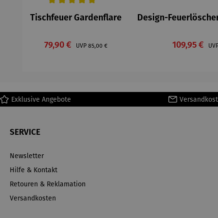
Durchschnittliche Bewertung von 5 von 5 Sternen
Tischfeuer Gardenflare
Design-Feuerlöscher
Verkaufspreis:
Verkaufspre
79,90 €
Regulärer Preis:
109,95 €
UVP
85,00 €
UV
Exklusive Angebote
Versandkost
SERVICE
Newsletter
Hilfe & Kontakt
Retouren & Reklamation
Versandkosten