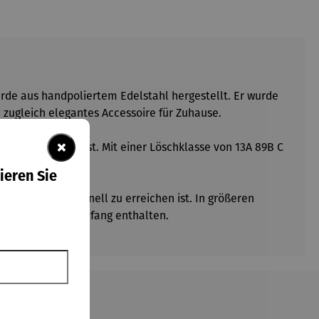
rde aus handpoliertem Edelstahl hergestellt. Er wurde
 zugleich elegantes Accessoire für Zuhause.
×
mmer griffbereit ist. Mit einer Löschklasse von 13A 89B C
ieren Sie
er im Notfall schnell zu erreichen ist. In größeren
reits im Lieferumfang enthalten.