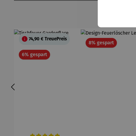
74,90 €
TreuePreis
Rabatt
8% gespart
Rabatt
6% gespart