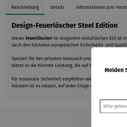
Beschreibung
Details
Informationen zum Herst
Design-Feuerlöscher Steel Edition
Dieser
Feuerlöscher
im eleganten metallischen Stil ist 
nach den höchsten europäischen Sicherheits- und Qualitä
Speziell für den privaten Gebrauch entwickelt, eignet si
bietet er die höchste Leistung, die auf dem Markt für
2-k
Melden S
Für maximale Sicherheit empfehlen wir, den
Feuerlösche
Häusern ist es ratsam, auf jeder Etage einen
Feuerlösch
Produktgalerie überspringen