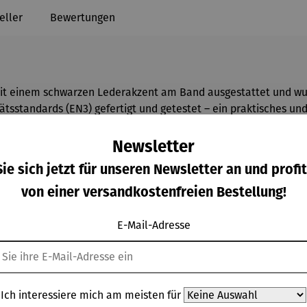
eller
Bewertungen
mit einem schwarzen Lederakzent am Band ausgestattet und wu
tsstandards (EN3) gefertigt und getestet – ein praktisches und
ch der
Feuerlöscher
perfekt für den Einsatz im Haushalt, wo er i
Newsletter
g-Feuerlöscher
zu finden ist.
ie sich jetzt für unseren Newsletter an und profit
von einer versandkostenfreien Bestellung!
r
gut sichtbar an Eingängen oder Treppen zu platzieren, sodass 
er
bereitzuhalten. Eine Wandhalterung und ein Schlauch sind be
E-Mail-Adresse
Ich interessiere mich am meisten für