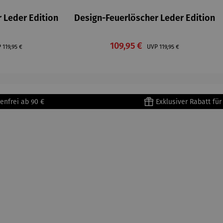
 Leder Edition
Design-Feuerlöscher Leder Edition
is:
Verkaufspreis:
Regulärer Preis:
109,95 €
Regulärer Preis:
P
119,95 €
UVP
119,95 €
enfrei ab 90 €
Exklusiver Rabatt fü