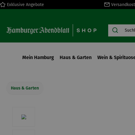
Exklusive Angebote
Versandkost
springen
Zur Hauptnavigation springen
Mein Hamburg
Haus & Garten
Wein & Spirituos
Haus & Garten
Bildergalerie überspringen