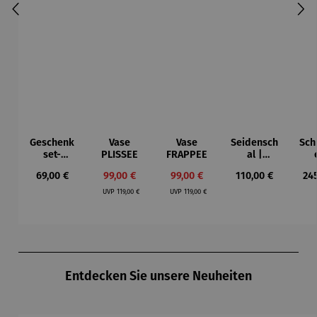
Geschenk
Vase
Vase
Seidensch
Sch
set-
PLISSEE
FRAPPEE
al |
Proviantki
Seerosen
"Ro
Regulärer Preis:
Verkaufspreis:
Verkaufspreis:
Regulärer Preis:
Reg
69,00 €
99,00 €
99,00 €
110,00 €
24
ste
– Claude
–
Regulärer Preis:
Regulärer Preis:
Monet
M
UVP
119,00 €
UVP
119,00 €
Produktgalerie überspringen
Entdecken Sie unsere Neuheiten