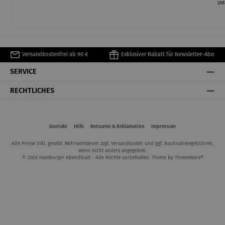
–
Fairy
kniend –
Edition
UV
Elbphilhar
Rainfarn
©Antoine
Bialetti &
monie
de Saint-
The North
Exupéry
Face
Versandkostenfrei ab 90 €
Exklusiver Rabatt für Newsletter-Abo
SERVICE
RECHTLICHES
Kontakt
Hilfe
Retouren & Reklamation
Impressum
Alle Preise inkl. gesetzl. Mehrwertsteuer zzgl.
Versandkosten
und ggf. Nachnahmegebühren,
wenn nicht anders angegeben.
© 2026 Hamburger Abendblatt - Alle Rechte vorbehalten. Theme by
ThemeWare®