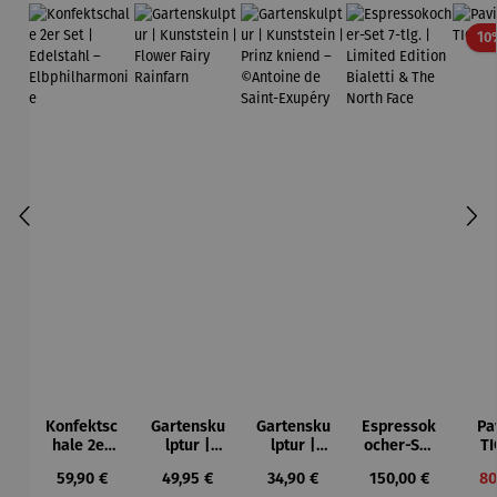
10
Konfektsc
Gartensku
Gartensku
Espressok
Pa
hale 2er
lptur |
lptur |
ocher-Set
TI
Set |
Kunststein
Kunststein
7-tlg. |
Regulärer Preis:
Regulärer Preis:
Regulärer Preis:
Regulärer Preis:
Ve
59,90 €
49,95 €
34,90 €
150,00 €
80
Edelstahl
| Flower
| Prinz
Limited