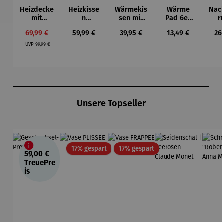
Heizdecke
Heizkisse
Wärmekis
Wärme
Nac
mit
n
sen mit
Pad 6er
r
Abschalta
Rückenab
Heat
Pack für
Verkaufspreis:
Regulärer Preis:
Regulärer Preis:
Regulärer Preis:
Re
69,99 €
59,99 €
39,95 €
13,49 €
26
utomatik
deckung
Pad™
Wärmekis
Regulärer Preis:
10
sen – Heat
UVP
99,99 €
Heizstufen
Pad™
Produktgalerie überspringen
Unsere Topseller
Rabatt
Rabatt
17% gespart
17% gespart
59,00 €
TreuePre
is