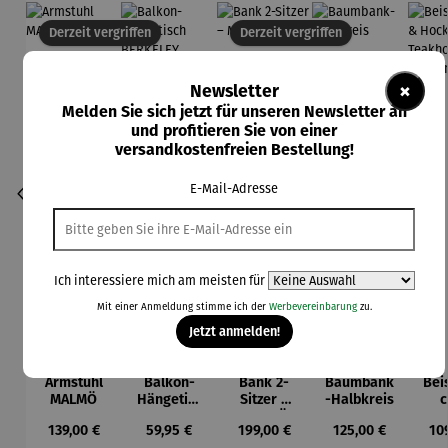
Derzeit vergriffen
Derzeit vergriffen
×
Newsletter
Melden Sie sich jetzt für unseren Newsletter an
und profitieren Sie von einer
versandkostenfreien Bestellung!
E-Mail-Adresse
Ich interessiere mich am meisten für
Mit einer Anmeldung stimme ich der
Werbevereinbarung
zu.
Jetzt anmelden!
Armstuhl
Balkon-
Bank 2-
Baumbank
Beis
MALMÖ
Hängetisc
Sitzer –
-Halbkreis
c
h
MALMÖ
Ho
Regulärer Preis:
Regulärer Preis:
Regulärer Preis:
Regulärer Preis:
Reg
139,00 €
59,95 €
199,00 €
125,00 €
10
BERKELEY
Tea