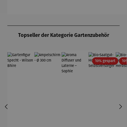
Du
Produktgalerie überspringen
Topseller der Kategorie Gartenzubehör
Rabatt
10% gespart
10