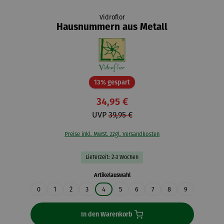
Vidroflor
Hausnummern aus Metall
Rabatt
13% gespart
34,95 €
UVP
39,95 €
Preise inkl. MwSt. zzgl. Versandkosten
Lieferzeit: 2-3 Wochen
auswählen
Artikelauswahl
0
1
2
3
4
5
6
7
8
9
In den Warenkorb