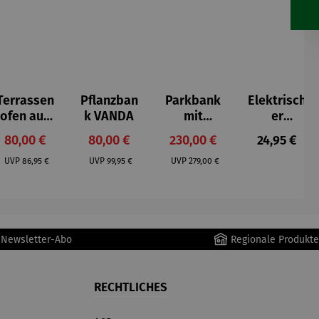
Terrassen
Pflanzban
Parkbank
Elektrisch
ofen aus
k VANDA
mit
er
Gusseisen
Ablagefac
Handwär
Verkaufspreis:
Verkaufspreis:
Verkaufspreis:
Regulärer P
80,00 €
80,00 €
230,00 €
24,95 €
h
mer
Regulärer Preis:
Regulärer Preis:
Regulärer Preis:
FERRARA
UVP
86,95 €
UVP
99,95 €
UVP
279,00 €
r Newsletter-Abo
Regionale Produkte
RECHTLICHES