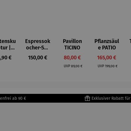
tensku
Espressok
Pavillon
Pflanzsäul
ptur |
ocher-Set
TICINO
e PATIO
ststei
7-tlg. |
gulärer Preis:
Regulärer Preis:
Verkaufspreis:
Verkaufspreis:
,90 €
150,00 €
80,00 €
165,00 €
 Prinz
Limited
Regulärer Preis:
Regulärer Preis:
iend –
Edition
UVP
89,00 €
UVP
199,00 €
ntoine
Bialetti &
Saint-
The North
upéry
Face
enfrei ab 90 €
Exklusiver Rabatt fü