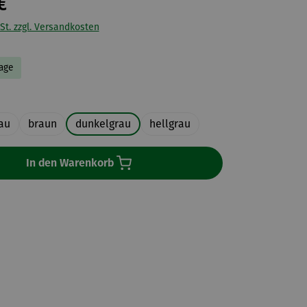
€
St. zzgl. Versandkosten
Tage
uswählen
au
braun
dunkelgrau
hellgrau
In den Warenkorb