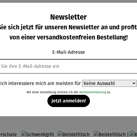
Newsletter
ie sich jetzt für unseren Newsletter an und profit
von einer versandkostenfreien Bestellung!
telltis
Untertisch
Sessel |
Bodenleu
Durchschnittliche Bewertung von 
D
2er Set
aus Holz
Aliano
chte
E-Mail-Adresse
Dalias
mit
Hocker
rkaufspreis:
Regulärer Preis:
Regulärer Preis:
Regulärer Prei
9,00 €
114,00 €
119,00 €
349,00 €
Schallplat
mit Solar
Regulärer Preis:
tenablage
– Lumen
P
199,00 €
Ich interessiere mich am meisten für
Mit einer Anmeldung stimme ich der
Werbevereinbarung
zu.
Jetzt anmelden!
Topseller aus der Kategorie Wohnen