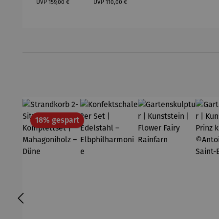
Sophie
UVP
159,00 €
UVP
110,00 €
Produktgalerie überspringen
Rabatt
18% gespart