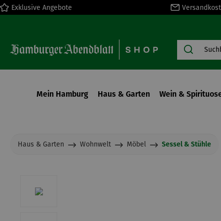
Exklusive Angebote
Versandkost
springen
Zur Hauptnavigation springen
Mein Hamburg
Haus & Garten
Wein & Spirituos
Haus & Garten
Wohnwelt
Möbel
Sessel & Stühle
Bildergalerie überspringen