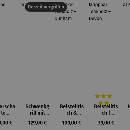
Derzeit vergriffen
erscha
Schwenkg
Beistelltis
Beistelltis
wertung von 4 von 5 Sternen
Durchschnittlich
le
rill mit
ch &
ch |
ryland
Grillrost
Hocker |
klappbar
gulärer Preis:
Regulärer Preis:
Regulärer Preis:
Regulärer Prei
9,00 €
129,00 €
109,00 €
39,00 €
Teakholz –
Teakholz –