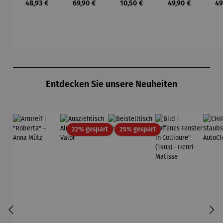
Regulärer Preis:
Regulärer Preis:
Regulärer Preis:
Regulärer Preis:
Re
48,93 €
69,90 €
10,50 €
49,90 €
49
Ø 80 cm
rund Ø 70
elle -
Rand - Ø
Ø 6
cm
FUOCO
61,5 cm
Produktgalerie überspringen
Entdecken Sie unsere Neuheiten
Rabatt
Rabatt
22% gespart
25% gespart