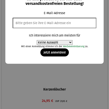
versandkostenfreien Bestellung!
Rabatt
17% gespart
E-Mail-Adresse
Ich interessiere mich am meisten für
Mit einer Anmeldung stimme ich der
Werbevereinbarung
zu.
Jetzt anmelden!
Kerzenlöscher
Verkaufspreis:
Regulärer Preis:
24,95 €
UVP
29,95 €