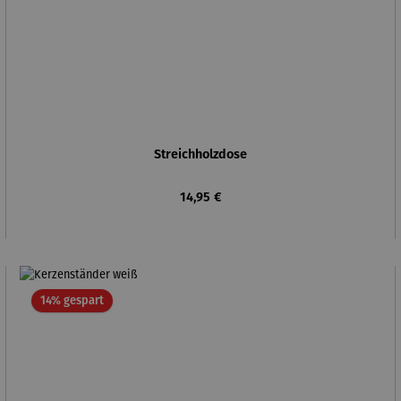
Streichholzdose
Regulärer Preis:
14,95 €
Rabatt
14% gespart