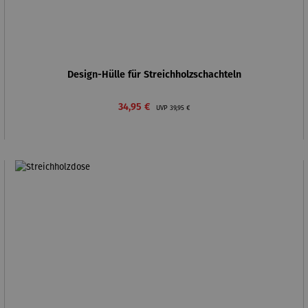
Design-Hülle für Streichholzschachteln
Verkaufspreis:
Regulärer Preis:
34,95 €
UVP
39,95 €