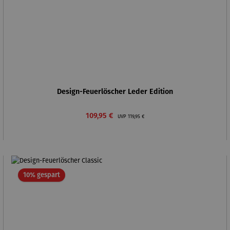
Design-Feuerlöscher Leder Edition
Verkaufspreis:
Regulärer Preis:
109,95 €
UVP
119,95 €
Rabatt
10% gespart