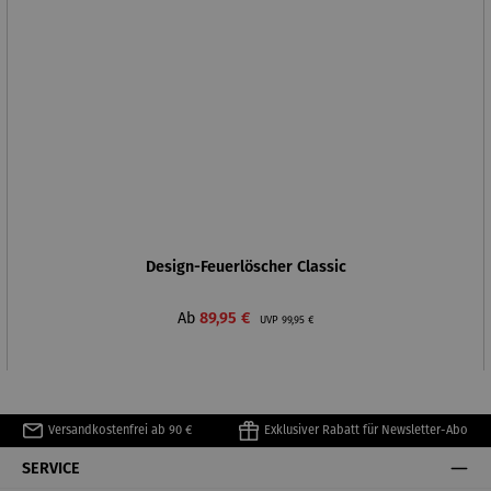
Design-Feuerlöscher Classic
Verkaufspreis:
Regulärer Preis:
Ab
89,95 €
UVP
99,95 €
Versandkostenfrei ab 90 €
Exklusiver Rabatt für Newsletter-Abo
SERVICE