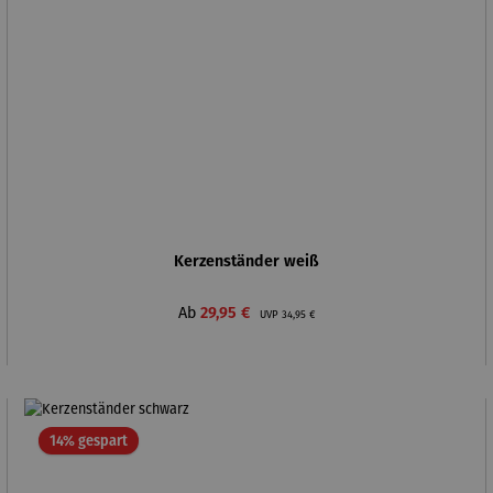
Kerzenständer weiß
Verkaufspreis:
Regulärer Preis:
Ab
29,95 €
UVP
34,95 €
Rabatt
14% gespart