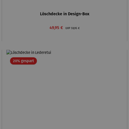
Löschdecke in Design-Box
Verkaufspreis:
Regulärer Preis:
49,95 €
UVP
59,95 €
Rabatt
20% gespart