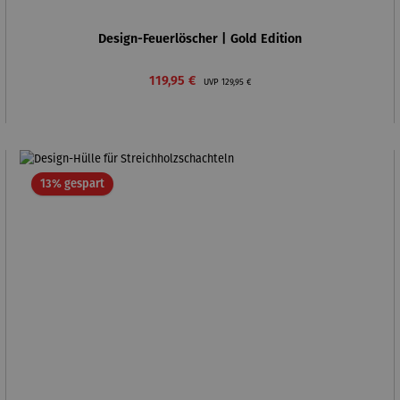
Design-Feuerlöscher | Gold Edition
Verkaufspreis:
Regulärer Preis:
119,95 €
UVP
129,95 €
Rabatt
13% gespart