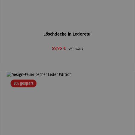
Löschdecke in Lederetui
Verkaufspreis:
Regulärer Preis:
59,95 €
UVP
74,95 €
Rabatt
8% gespart