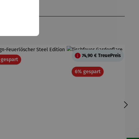
74,90 €
TreuePreis
Rabatt
 gespart
Rabatt
6% gespart