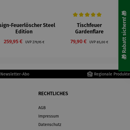
🎁 Rabatt sichern! 🎁
Durchschnittliche Bewertung v
sign-Feuerlöscher Steel
Tischfeuer
Edition
Gardenflare
Verkaufspreis:
Verkaufspreis:
259,95 €
Regulärer Preis:
79,90 €
Regulärer Preis:
UVP
279,95 €
UVP
85,00 €
r Newsletter-Abo
Regionale Produkte
RECHTLICHES
AGB
Impressum
Datenschutz