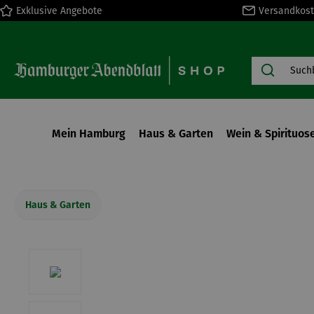
Exklusive Angebote
Versandkost
springen
Zur Hauptnavigation springen
Mein Hamburg
Haus & Garten
Wein & Spirituos
Haus & Garten
Bildergalerie überspringen