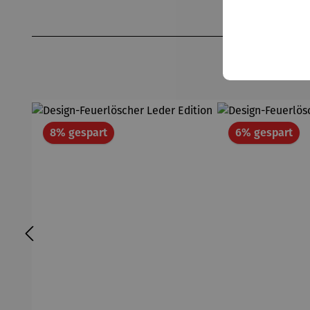
Produktgalerie überspringen
Rabatt
Rab
8% gespart
6% gespart