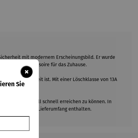
 Sicherheit mit modernem Erscheinungsbild. Er wurde
e elegantes Accessoire für das Zuhause.
×
r immer griffbereit ist. Mit einer Löschklasse von 13A
ieren Sie
 um ihn im Notfall schnell erreichen zu können. In
Schlauch sind im Lieferumfang enthalten.