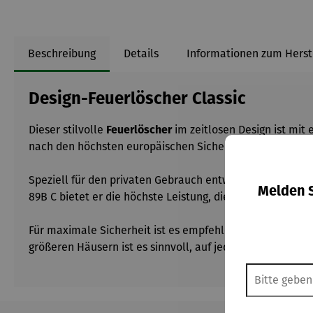
Beschreibung
Details
Informationen zum Herst
Design-Feuerlöscher Classic
Dieser stilvolle
Feuerlöscher
im zeitlosen Design ist mit
nach den höchsten europäischen Sicherheits- und Qualitä
Speziell für den privaten Gebrauch entwickelt, eignet si
Melden S
89B C bietet er die höchste Leistung, die auf dem Markt 
Für maximale Sicherheit ist es empfehlenswert, den
Feu
größeren Häusern ist es sinnvoll, auf jeder Etage einen
2