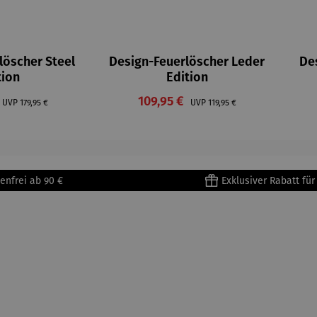
löscher Steel
Design-Feuerlöscher Leder
De
tion
Edition
preis:
Verkaufspreis:
Regulärer Preis:
109,95 €
Regulärer Preis:
UVP
179,95 €
UVP
119,95 €
enfrei ab 90 €
Exklusiver Rabatt fü