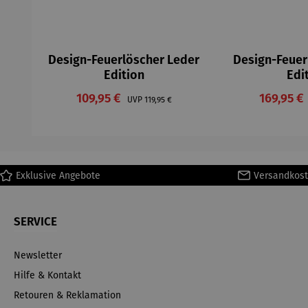
Design-Feuerlöscher Leder
Design-Feuer
Edition
Edi
Verkaufspreis:
Verkaufs
109,95 €
Regulärer Preis:
169,95 €
UVP
119,95 €
Exklusive Angebote
Versandkost
SERVICE
Newsletter
Hilfe & Kontakt
Retouren & Reklamation