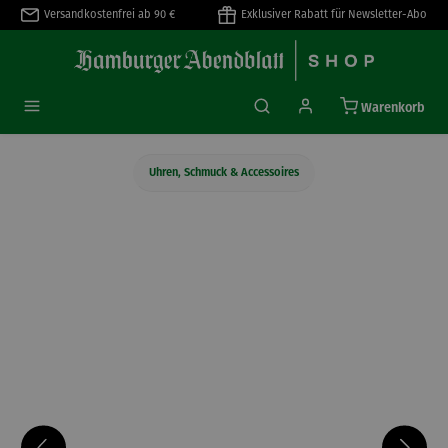
Versandkostenfrei ab 90 €
Exklusiver Rabatt für Newsletter-Abo
alt springen
Warenkorb
Uhren, Schmuck & Accessoires
Bildergalerie überspringen