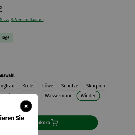
€
St. zzgl. Versandkosten
5 Tage
uswählen
auswählen
Auswahl
ungfrau
Krebs
Löwe
Schütze
Skorpion
Stier
Waage
Wassermann
Widder
×
ieren Sie
In den Warenkorb