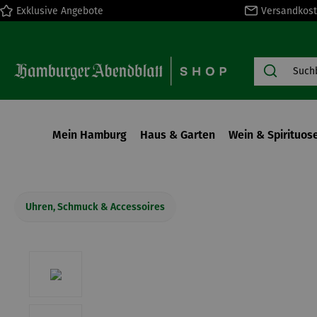
Exklusive Angebote
Versandkost
springen
Zur Hauptnavigation springen
Mein Hamburg
Haus & Garten
Wein & Spirituos
Uhren, Schmuck & Accessoires
Bildergalerie überspringen