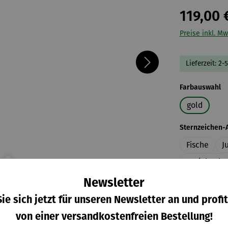
119,00 
Preise inkl. Mw
Lieferzeit: 2-
a
Farbauswahl
gold
Sternzeichen-
Fische
J
Steinbock
Zwilling
Newsletter
ie sich jetzt für unseren Newsletter an und profit
von einer versandkostenfreien Bestellung!