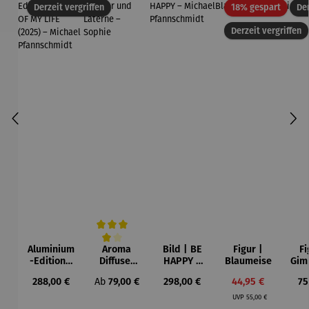
Rabatt
Derzeit vergriffen
18% gespart
Der
Derzeit vergriffen
Aluminium
Aroma
Bild | BE
Figur |
Fi
Durchschnittliche Bewertung von 4 von 5 Sternen
-Edition |
Diffuser
HAPPY –
Blaumeise
Gim
LOVE OF
und
Michael
Regulärer Preis:
Regulärer Preis:
Regulärer Preis:
Verkaufspreis:
Re
288,00 €
Ab
79,00 €
298,00 €
44,95 €
75
MY LIFE
Laterne –
Pfannsch
Regulärer Preis:
(2025) –
Sophie
midt
UVP
55,00 €
Michael