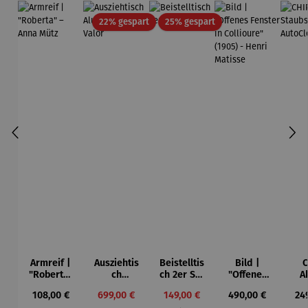
Rabatt
Rabatt
22% gespart
25% gespart
Armreif |
Ausziehtis
Beistelltis
Bild |
C
"Roberta"
ch
ch 2er Set
"Offenes
A
– Anna
Aluminium
– Dalias
Fenster in
Sta
Regulärer Preis:
Verkaufspreis:
Verkaufspreis:
Regulärer Preis:
Reg
108,00 €
699,00 €
149,00 €
490,00 €
24
Mütz
– Valor
Collioure"
Regulärer Preis:
Regulärer Preis: