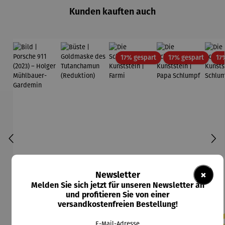
Kunden kauften auch
Rabatt
Rabatt
17% gespart
17% gespart
17
×
Newsletter
Melden Sie sich jetzt für unseren Newsletter an
und profitieren Sie von einer
versandkostenfreien Bestellung!
E-Mail-Adresse